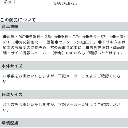
品番：
EA824EB-2.5
この商品について
商品詳細
●角度…90°●先端径…2.5mm●胴径…7.7mm●全長…57mm●材質…
SKH51●対応被削材…一般鋼●センター穴の加工に。●ドリル穴あけ
加工の高精度の位置決め、穴の面取り加工に。●参考在庫数・商品詳
細・サイズ情報はメーカー（参考）URLからもご確認いただけます。
本体サイズ
お手数をお掛けいたしますが、下記メーカーURLよりご確認くださ
い。
個装サイズ
お手数をお掛けいたしますが、下記メーカーURLよりご確認くださ
い。
環境配慮