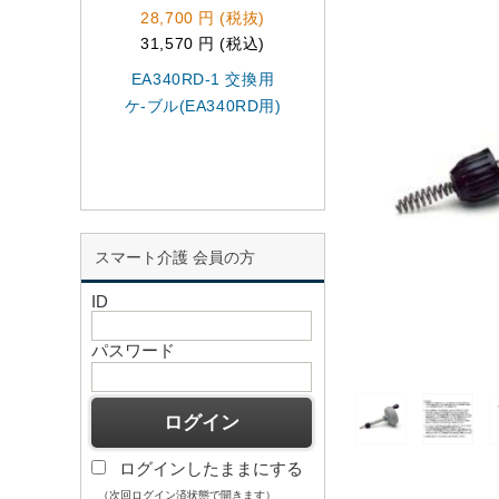
28,700 円 (税抜)
22,900 円 (税抜)
31,570 円 (税込)
25,190 円 (税込)
EA340RD-1 交換用
EA340RR-8
ケ-ブル(EA340RD用)
8mmx7.6mケ-ブ
(オ-ガ-付
スマート介護 会員の方
ID
パスワード
ログインしたままにする
（次回ログイン済状態で開きます）