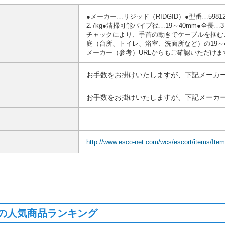
●メーカー…リジッド（RIDGID）●型番…5981
2.7kg●清掃可能パイプ径…19～40mm●全長
チャックにより、手首の動きでケーブルを掴む
庭（台所、トイレ、浴室、洗面所など）の19～
メーカー（参考）URLからもご確認いただけま
お手数をお掛けいたしますが、下記メーカー
お手数をお掛けいたしますが、下記メーカー
http://www.esco-net.com/wcs/escort/items/Ite
の人気商品ランキング