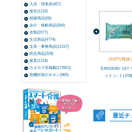
入浴・理美容(457)
衛生(1210)
就寝用品(69)
歩行・移動用品(584)
衣類(2077)
生活用品(4774)
文具・事務用品(12157)
防災用品(329)
160円(税抜)
家具(1218)
カタログ非掲載(173921)
EA928AD-197
危機対策のキホン(965)
ットシ-ト(20
最近チ