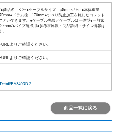
2●商品名…K-26●ケーブルサイズ…φ8mm×7.6m●本体重量…
…370mm●ドラム径…170mm●すべり防止加工を施したコレット
ことができます。●ケーブル先端とケーブルは一体型●一般家
40mmのパイプ清掃用●参考在庫数・商品詳細・サイズ情報は
す。
URLよりご確認ください。
URLよりご確認ください。
mDetail/EA340RD-2
商品一覧に戻る