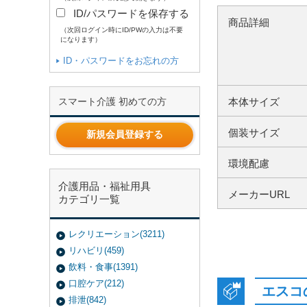
ID/パスワードを保存する
商品詳細
（次回ログイン時にID/PWの入力は不要
になります）
ID・パスワードをお忘れの方
本体サイズ
スマート介護 初めての方
個装サイズ
新規会員登録する
環境配慮
介護用品・福祉用具
メーカーURL
カテゴリ一覧
レクリエーション(3211)
リハビリ(459)
飲料・食事(1391)
口腔ケア(212)
エスコ
排泄(842)