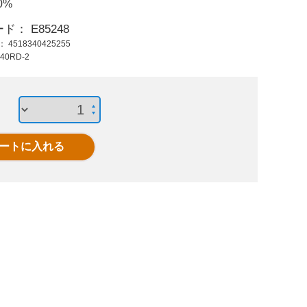
0%
31,300 円 (税抜)
7,060 円 (税抜)
111,3
34,430 円 (税込)
7,766 円 (税込)
122,4
ード：
E85248
ド：
4518340425255
EA340GH-37
1･1/8 in回転ローラヘ
9.5m
40RD-2
8mmx15mケ-ブル(ダ
ッドカッター(13mm
クリー
ウンヘッド)
用)