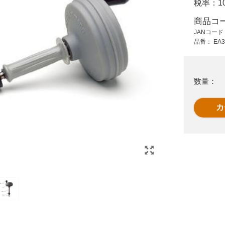
税率：
1
1,170 円 (税抜)
70,200 円 (税抜)
1,287 円 (税込)
77,220 円 (税込)
商品コ
JANコー
EA340RV-2 ケ-ブル
EA340GG-23
品番：
EA3
ル
取外シ･ピンキ-
13mmx23m交換用
ケ-ブル
数量：