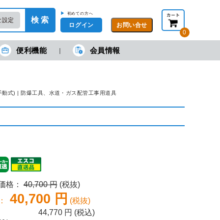
▶
初めての方へ
検 索
な設定
ログイン
0
便利機能
会員情報
現在の金額合計：
円
円
(税抜)
(税込)
カートを見る・注文する
(手動式) | 防爆工具、水道・ガス配管工事用道具
売価格：
40,700 円
(税抜)
40,700 円
：
(税抜)
44,770
円 (税込)