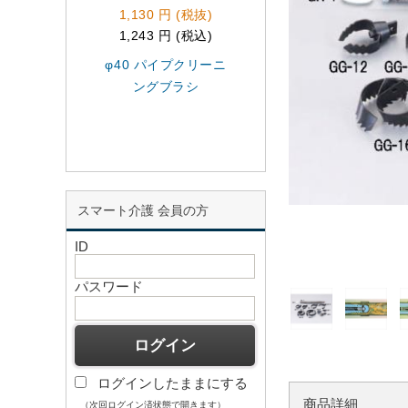
1,130 円 (税抜)
94,000 円 (税抜)
1,243 円 (税込)
103,400 円 (税込)
φ40 パイプクリーニ
EA340RA-10
ングブラシ
EA340RA用
10mmx10.7mケ-
スマート介護 会員の方
ID
パスワード
ログインしたままにする
商品詳細
（次回ログイン済状態で開きます）