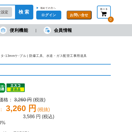
▶
初めての方へ
検 索
な設定
ログイン
0
便利機能
会員情報
現在の金額合計：
円
円
(税抜)
(税込)
カートを見る・注文する
ドカッタ-13mmケ-ブル | 防爆工具、水道・ガス配管工事用道具
売価格：
3,260 円
(税抜)
3,260 円
：
(税抜)
3,586
円 (税込)
0%