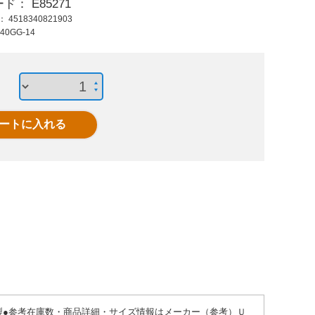
ード：
E85271
5,540 円 (税抜)
2,850 円 (税抜)
14,8
ド：
4518340821903
6,094 円 (税込)
3,135 円 (税込)
16,2
40GG-14
EA340GG-12
EA340SE-4.5
EA340
51mmUカッタ-
6mmx4.5m手動式ド
ンクリ-
(13mmケ-ブル用)
レンクリ-ナ-
ール製●参考在庫数・商品詳細・サイズ情報はメーカー（参考）Ｕ