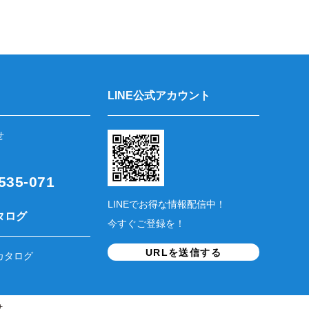
LINE公式アカウント
せ
35-071
LINEでお得な情報配信中！
タログ
今すぐご登録を！
URLを送信する
カタログ
せ