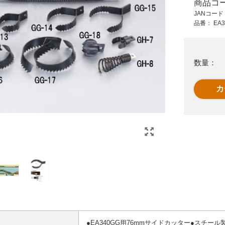
商品コ
20,000 円 (税抜)
19,500 円 (税抜)
JANコー
22,000 円 (税込)
21,450 円 (税込)
品番：
EA3
EA340RE-20 120cm
76mm水圧式排水管
ドレンクリ-ナ-(兼用
クリーナー
ブル
式)
数量：
●EA340GG用76mmサイドカッター●スチ