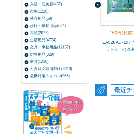
入浴・理美容(457)
衛生(1210)
就寝用品(69)
歩行・移動用品(584)
160円(税抜)
衣類(2077)
生活用品(4774)
EA928AD-197
文具・事務用品(12157)
ットシ-ト(20
防災用品(329)
家具(1218)
カタログ非掲載(173919)
危機対策のキホン(965)
最近チ