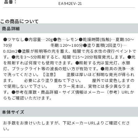
品番：
EA942EV-21
この商品について
商品詳細
●ツヤなし●内容量…20g●色…レモン●乾燥時間(指触)…夏期:50～
70分 冬期:120～180分●塗り面積(2回塗り)…
0.02m2●塗膜が照明等の光を蓄え、暗闇で光る水性の夜行ペイントで
す。●光を3～5分照射すると、暗闇で15～20分程度発光します。●光
を照射すれば何度でも使用できます。●照射する光は蛍光灯、水銀
灯、ブラックライト等の波長の短い方が有効です。●用具の洗浄…水
で洗ってください。【注意】 塗膜は厚いほど鮮明な発光が得られ
ます。 必要により塗り重ねて下さい。 屋外では変色しますの
で使用しないで下さい。 カラー見本は、実物とは多少異なりま
す。●参考在庫数・商品詳細・サイズ情報はメーカー（参考）URLか
らもご確認いただけます。
本体サイズ
お手数をお掛けいたしますが、下記メーカーURLよりご確認くださ
い。