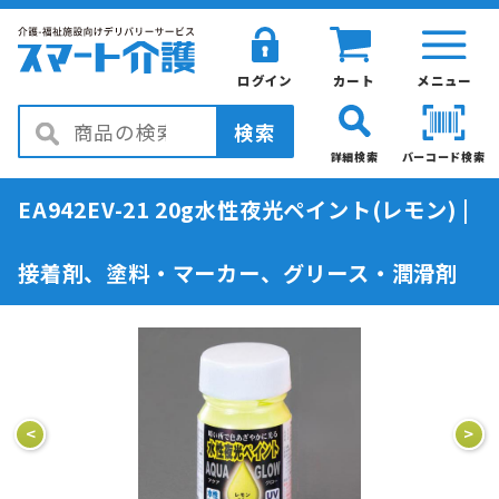
ログイン
カート
メニュー
検索
詳細検索
バーコード検索
EA942EV-21 20g水性夜光ペイント(レモン) |
接着剤、塗料・マーカー、グリース・潤滑剤
<
>