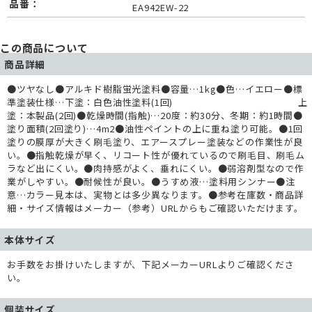
品番：
EA942EW-22
この商品について
商品詳細
●ツヤなし●アルキド樹脂蛍光塗料●容量…1kg●色…イエロー●標
準塗装仕様…下塗：白色油性塗料(1回) 上
塗：本製品(2回)●乾燥時間(指触)…20度：約30分、冬期：約1時間●
塗り面積(2回塗り)…4m2●油性ペイントの上に重ね塗り可能。●1回
塗りの膜厚が大きく刷毛塗り、エアースプレー塗装などの作業性が良
い。●指触乾燥が早く、リコート性が優れているので刷毛目、刷毛ム
ラなど出にくい。●肉持感がよく、垂れにくい。●弱溶剤型なので作
業がしやすい。●耐候性が良い。●うすめ液…塗料用シンナー●注
意…カラー見本は、実物とは多少異なります。●参考在庫数・商品詳
細・サイズ情報はメーカー（参考）URLからもご確認いただけます。
本体サイズ
お手数をお掛けいたしますが、下記メーカーURLよりご確認くださ
い。
個装サイズ