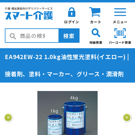
ログイン
カート
メニュー
検索
詳細検索
バーコード検索
EA942EW-22 1.0kg油性蛍光塗料(イエロー) |
接着剤、塗料・マーカー、グリース・潤滑剤
<
>