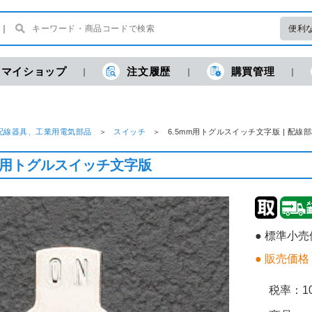
便利
マイショップ
注文履歴
購買管理
配線器具、工業用電気部品
スイッチ
6.5mm用トグルスイッチ文字版 | 配
mm用トグルスイッチ文字版
● 標準小
● 販売価格
税率：
1