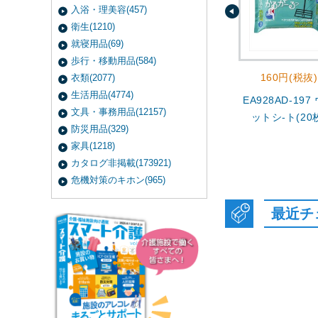
入浴・理美容(457)
衛生(1210)
就寝用品(69)
歩行・移動用品(584)
160円(税抜)
衣類(2077)
生活用品(4774)
EA928AD-197
文具・事務用品(12157)
ットシ-ト(20
防災用品(329)
家具(1218)
カタログ非掲載(173921)
危機対策のキホン(965)
最近チ