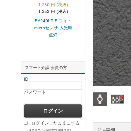
1,230 円 (税抜)
1,230 円 (税抜)
1,353 円 (税込)
1,353 円 (税込)
EA940LP-5 フォト
EA940D-13BA
microセンサ-入光時
1b/30mm 押ボタン
点灯
イッチ赤
スマート介護 会員の方
ID
パスワード
ログインしたままにする
商品詳細
（次回ログイン済状態で開きます）