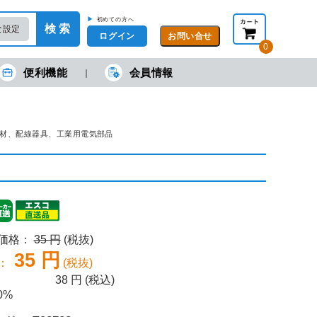
▶
初めての方へ
検 索
な設定
ログイン
0
便利機能
会員情報
現在の金額合計：
円
円
(税抜)
(税込)
カートを見る・注文する
線部材、配線器具、工業用電気部品
売価格：
35 円
(税抜)
35 円
：
(税抜)
38
円 (税込)
0%