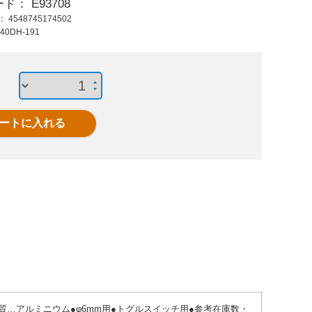
ード：
E93708
1,230 円 (税抜)
1,910 円 (税抜)
60
ド：
4548745174502
1,353 円 (税込)
2,101 円 (税込)
66
40DH-191
EA940LP-2 フォト
EA940D-230 押ボタ
EA940
microセンサ-遮光時
ンスイッチ角型/LED
押ボタ
点灯
黄
●材質…アルミニウム●φ6mm用●トグルスイッチ用●参考在庫数・