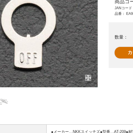
商品コ
1,960 円 (税抜)
920 円 (税抜)
JANコー
2,156 円 (税込)
1,012 円 (税込)
品番：
EA9
EA940DB-117
EA940DA-112 3A押
ス
AC220VLED表示灯
ボタンスイッチ2極双
緑
投小
数量：
●メーカー…NKKスイッチズ●型番…AT-209