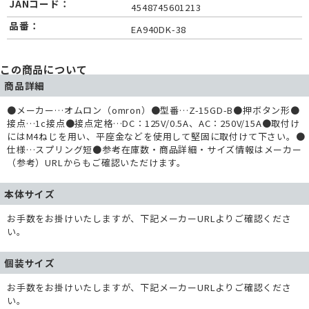
JANコード：
4548745601213
品番：
EA940DK-38
この商品について
商品詳細
●メーカー…オムロン（omron）●型番…Z-15GD-B●押ボタン形●
接点…1c接点●接点定格…DC：125V/0.5A、AC：250V/15A●取付け
にはM4ねじを用い、平座金などを使用して堅固に取付けて下さい。●
仕様…スプリング短●参考在庫数・商品詳細・サイズ情報はメーカー
（参考）URLからもご確認いただけます。
本体サイズ
お手数をお掛けいたしますが、下記メーカーURLよりご確認くださ
い。
個装サイズ
お手数をお掛けいたしますが、下記メーカーURLよりご確認くださ
い。