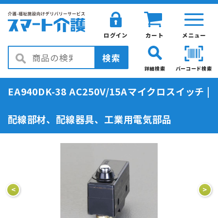
ログイン
カート
メニュー
検索
詳細検索
バーコード検索
EA940DK-38 AC250V/15Aマイクロスイッチ |
配線部材、配線器具、工業用電気部品
<
>