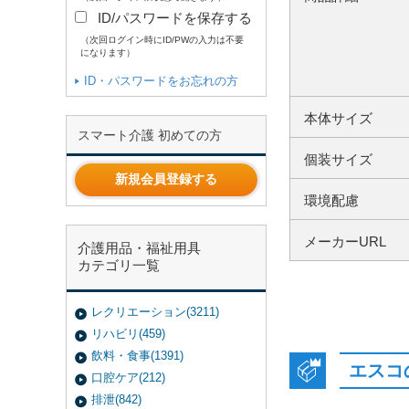
ID/パスワードを保存する
（次回ログイン時にID/PWの入力は不要
になります）
ID・パスワードをお忘れの方
本体サイズ
スマート介護 初めての方
個装サイズ
新規会員登録する
環境配慮
メーカーURL
介護用品・福祉用具
カテゴリ一覧
レクリエーション(3211)
リハビリ(459)
飲料・食事(1391)
エスコ
口腔ケア(212)
排泄(842)