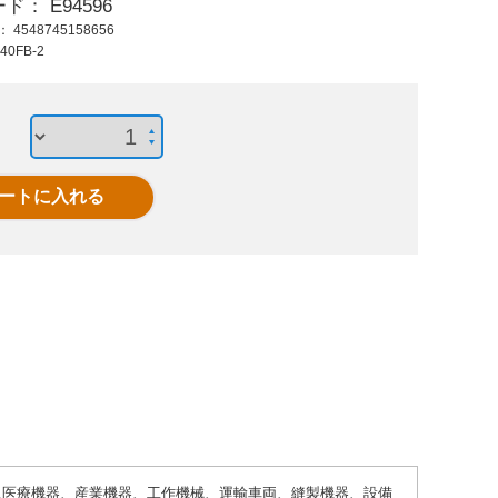
ード：
E94596
350 円 (税抜)
1,230 円 (税抜)
1,96
ド：
4548745158656
385 円 (税込)
1,353 円 (税込)
2,15
40FB-2
M6 トグルスイッチ
EA940DB-131
EA9
用防水キャップ(黒)
DC24VLED表示灯赤
AC250
ロ
用途…医療機器、産業機器、工作機械、運輸車両、縫製機器、設備