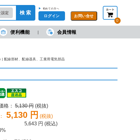
▶
初めての方へ
検 索
な設定
ログイン
0
便利機能
会員情報
現在の金額合計：
円
円
(税抜)
(税込)
カートを見る・注文する
ジ形) | 配線部材、配線器具、工業用電気部品
売価格：
5,130 円
(税抜)
5,130 円
：
(税抜)
5,643
円 (税込)
0%