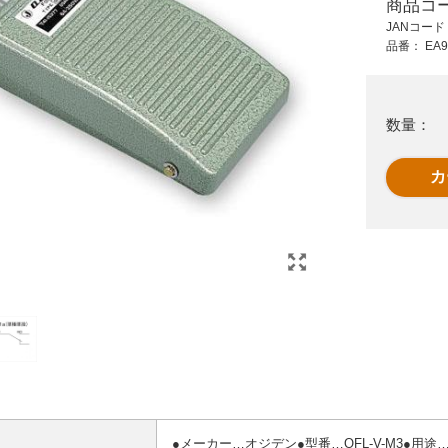
商品コ
3,130 円 (税抜)
145 円 (税抜)
JANコー
3,443 円 (税込)
159 円 (税込)
品番：
EA9
EA940DA-14 3ノッ
6.5mm用トグルスイ
ス
チセレクタ-スイッチ
ッチ文字版
数量：
●メーカー…オジデン●型番…OFL-V-M3●