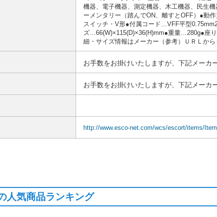
機器、電子機器、測定機器、木工機器、民生機器、
ーメンタリー（踏んでON、離すとOFF）●動作力
スイッチ・V形●付属コード…VFF平型0.75mm
ズ…66(W)×115(D)×36(H)mm●重量…
細・サイズ情報はメーカー（参考）ＵＲＬから
お手数をお掛けいたしますが、下記メーカー
お手数をお掛けいたしますが、下記メーカー
http://www.esco-net.com/wcs/escort/items/Ite
の人気商品ランキング