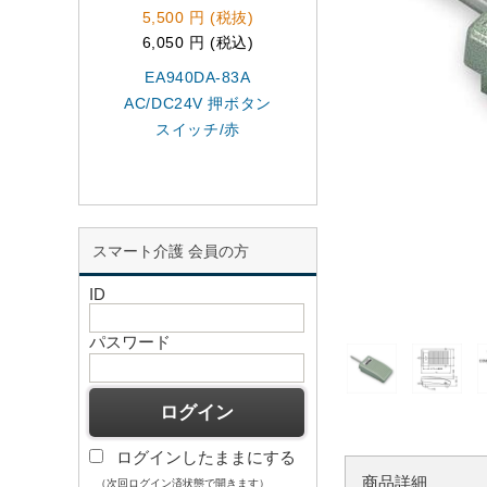
5,500 円 (税抜)
1,460 円 (税抜)
6,050 円 (税込)
1,606 円 (税込)
EA940DA-83A
EA940DJ-2
AC/DC24V 押ボタン
125V/15Aプッシュ
スイッチ/赤
イッチ黒
スマート介護 会員の方
ID
パスワード
ログインしたままにする
商品詳細
（次回ログイン済状態で開きます）