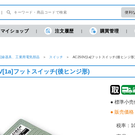
便利
マイショップ
注文履歴
購買管理
配線器具、工業用電気部品
スイッチ
AC250V[1a]フットスイッチ(後ヒン
0V[1a]フットスイッチ(後ヒンジ形)
● 標準小
● 販売価格
税率：
1