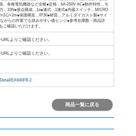
各種電気機器など全般●定格…6A-250V AC●動作特性…モ
…10N●接点構成…1a●連式…1連式●内蔵スイッチ…MICRO
2×2心×2m●保護構造…IP30●材質…アルミダイカスト製●サイ
280g●座りながらの作業でも踏みやすい後ヒンジ●参考在庫数・商品詳
もご確認いただけます。
URLよりご確認ください。
URLよりご確認ください。
mDetail/EA940FB-2
商品一覧に戻る