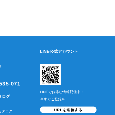
LINE公式アカウント
せ
35-071
LINEでお得な情報配信中！
タログ
今すぐご登録を！
URLを送信する
カタログ