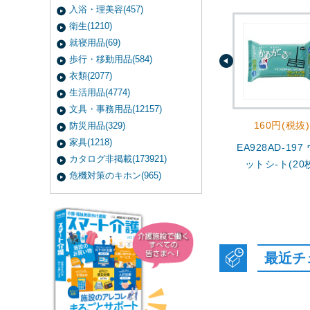
入浴・理美容(457)
衛生(1210)
就寝用品(69)
歩行・移動用品(584)
衣類(2077)
生活用品(4774)
文具・事務用品(12157)
160円(税抜)
防災用品(329)
家具(1218)
EA928AD-197
カタログ非掲載(173921)
ットシ-ト(20
危機対策のキホン(965)
最近チ