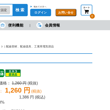
▶
初めての方へ
検 索
な設定
ログイン
0
便利機能
会員情報
現在の金額合計：
円
円
(税抜)
(税込)
カートを見る・注文する
ケット | 配線部材、配線器具、工業用電気部品
売価格：
1,260 円
(税抜)
1,260 円
：
(税抜)
1,386
円 (税込)
0%