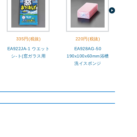
335円(税抜)
220円(税抜)
3
EA922JA-1 ウエット
EA928AG-50
4.0
シ-ト(窓ガラス用
190x100x60mm浴槽
洗
洗イスポンジ