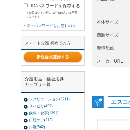
ID/パスワードを保存する
（次回ログイン時にID/PWの入力は不要
になります）
本体サイズ
ID・パスワードをお忘れの方
個装サイズ
スマート介護 初めての方
環境配慮
新規会員登録する
メーカーURL
介護用品・福祉用具
カテゴリ一覧
レクリエーション(3211)
エスコ
リハビリ(459)
飲料・食事(1391)
口腔ケア(212)
排泄(842)