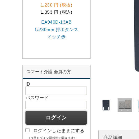
1,230 円 (税抜)
300 円 (税抜)
1,353 円 (税込)
330 円 (税込)
EA940D-13AB
EA940DC-42 緑
1a/30mm 押ボタンス
示燈レンズ
イッチ赤
スマート介護 会員の方
ID
パスワード
ログインしたままにする
商品詳細
（次回ログイン済状態で開きます）