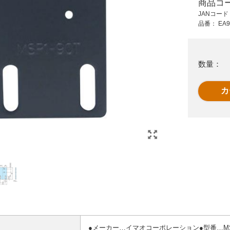
商品コ
315 円 (税抜)
1,750 円 (税抜)
JANコー
346 円 (税込)
1,925 円 (税込)
品番：
EA9
表
EA940DH-12
EA940D-3A 1a-
125V/10Aレバ-スイ
1b/30mm 押ボタンス
ッチ黒
イッチ/黒
数量：
●メーカー…イマオコーポレーション●型番…MSP1