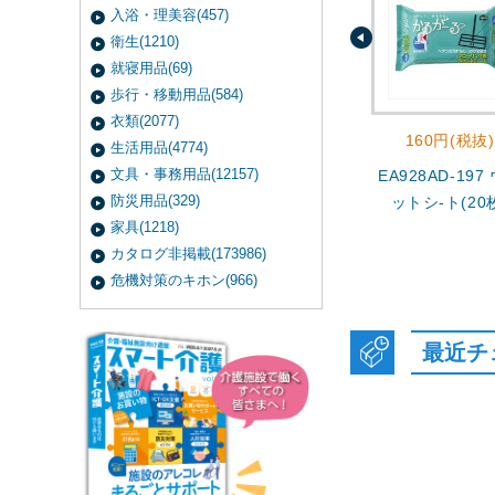
入浴・理美容(457)
衛生(1210)
就寝用品(69)
歩行・移動用品(584)
衣類(2077)
160円(税抜)
生活用品(4774)
文具・事務用品(12157)
EA928AD-197
防災用品(329)
ットシ-ト(20
家具(1218)
カタログ非掲載(173986)
危機対策のキホン(966)
最近チ