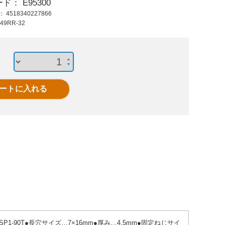
ード：
E95300
7,970 円 (税抜)
1,960 円 (税抜)
17,3
ド：
4518340227866
8,767 円 (税込)
2,156 円 (税込)
19,0
49RR-32
EA983T-48
EA940DK-48
EA940
46x47x54mm安全カ
AC250V/15Aマイク
内蔵型光
バー(角型)
ロスイッチ
-90T●長穴サイズ…7×16mm●厚み…4.5mm●固定ねじサイ