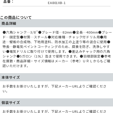
品番：
EA801XB-1
この商品について
商品詳細
●六角シャンク…3/8’’●ブレード径…82mm●全長…400mm●ブレー
ド…固定型●材質…スチール●対応機種…チャック付ドリル用●用
途…壁板の合成物、下地用塗料、防水加工の上塗り等の混合に使用●
特長…静電気ペイントコーティングのため、腐食を防ぎ、洗浄しやす
い●電気ドリルに取り付けて使用します。●差込みチャック用の六角
シャンク●5ガロン（19L）缶まで使用できます。●羽根部固定●参考
在庫数・商品詳細・サイズ情報はメーカー（参考）ＵＲＬからもご確
認いただけます。
本体サイズ
お手数をお掛けいたしますが、下記メーカーURLよりご確認くださ
い。
個装サイズ
お手数をお掛けいたしますが、下記メーカーURLよりご確認くださ