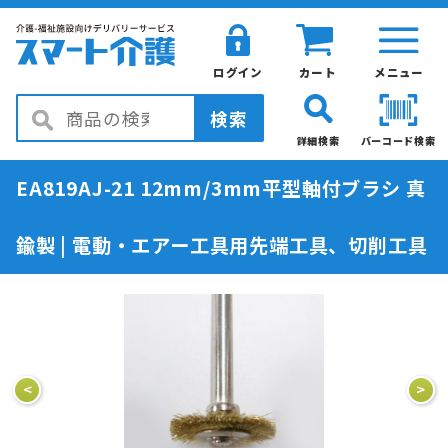
ログイン
カート
メニュー
検索
詳細検索
バーコード検索
EA819AJ-21 12mm/3mm平型軸付ブラシ 真
鍮製 | 電動・エアー工具用先端工具、切削工具
<
>