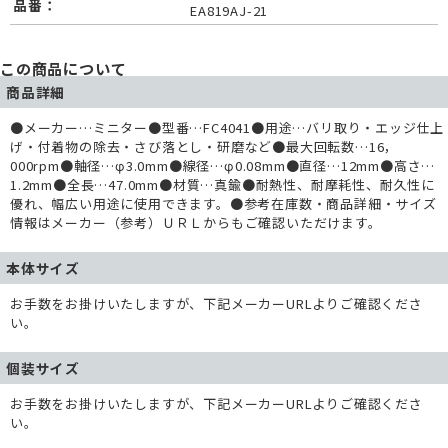
品番：
EA819AJ-21
この商品について
商品詳細
●メーカー…ミニター●型番…FC4041●用途…バリ取り・エッジ仕上
げ・付着物の除去・さび落とし・研磨など●最大回転数…16，
000rpm●軸径…φ3.0mm●線径…φ0.08mm●直径…12mm●高さ…
1.2mm●全長…47.0mm●材質…真鍮●耐熱性、耐摩耗性、耐久性に
優れ、幅広い用途に使用できます。●参考在庫数・商品詳細・サイズ
情報はメーカー（参考）ＵＲＬからもご確認いただけます。
本体サイズ
お手数をお掛けいたしますが、下記メーカーURLよりご確認くださ
い。
個装サイズ
お手数をお掛けいたしますが、下記メーカーURLよりご確認くださ
い。