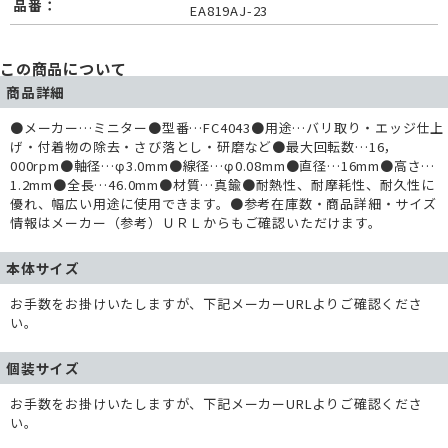
品番：
EA819AJ-23
この商品について
商品詳細
●メーカー…ミニター●型番…FC4043●用途…バリ取り・エッジ仕上
げ・付着物の除去・さび落とし・研磨など●最大回転数…16，
000rpm●軸径…φ3.0mm●線径…φ0.08mm●直径…16mm●高さ…
1.2mm●全長…46.0mm●材質…真鍮●耐熱性、耐摩耗性、耐久性に
優れ、幅広い用途に使用できます。●参考在庫数・商品詳細・サイズ
情報はメーカー（参考）ＵＲＬからもご確認いただけます。
本体サイズ
お手数をお掛けいたしますが、下記メーカーURLよりご確認くださ
い。
個装サイズ
お手数をお掛けいたしますが、下記メーカーURLよりご確認くださ
い。