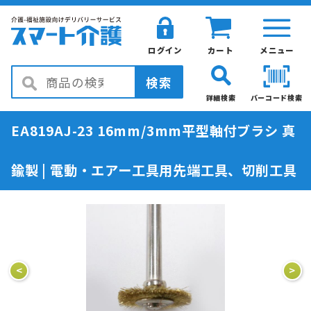
ログイン
カート
メニュー
検索
詳細検索
バーコード検索
EA819AJ-23 16mm/3mm平型軸付ブラシ 真
鍮製 | 電動・エアー工具用先端工具、切削工具
<
>