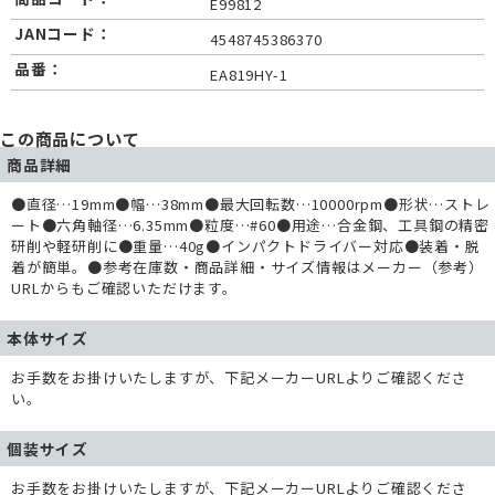
E99812
JANコード：
4548745386370
品番：
EA819HY-1
この商品について
商品詳細
●直径…19mm●幅…38mm●最大回転数…10000rpm●形状…ストレ
ート●六角軸径…6.35mm●粒度…#60●用途…合金鋼、工具鋼の精密
研削や軽研削に●重量…40g●インパクトドライバー対応●装着・脱
着が簡単。●参考在庫数・商品詳細・サイズ情報はメーカー（参考）
URLからもご確認いただけます。
本体サイズ
お手数をお掛けいたしますが、下記メーカーURLよりご確認くださ
い。
個装サイズ
お手数をお掛けいたしますが、下記メーカーURLよりご確認くださ