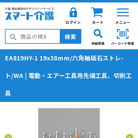
ログイン
カート
メニュー
検索
詳細検索
バーコード検索
EA819HY-1 19x38mm/六角軸砥石ストレ-
ト/WA | 電動・エアー工具用先端工具、切削工
具
<
>