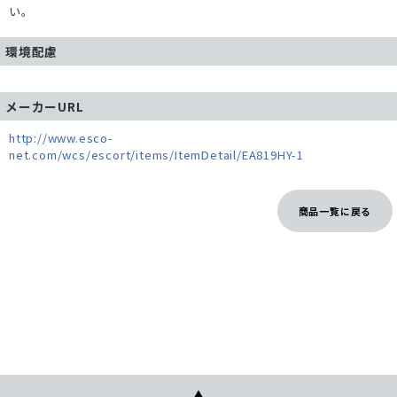
い。
環境配慮
メーカーURL
http://www.esco-
net.com/wcs/escort/items/ItemDetail/EA819HY-1
商品一覧に戻る