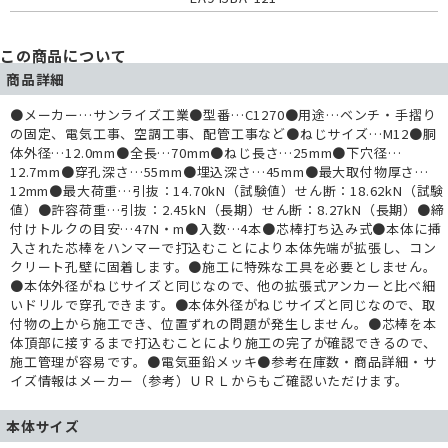
この商品について
商品詳細
●メーカー…サンライズ工業●型番…C1270●用途…ベンチ・手摺り
の固定、電気工事、空調工事、配管工事など●ねじサイズ…M12●胴
体外径…12.0mm●全長…70mm●ねじ長さ…25mm●下穴径…
12.7mm●穿孔深さ…55mm●埋込深さ…45mm●最大取付物厚さ…
12mm●最大荷重…引抜：14.70kN（試験値）せん断：18.62kN（試験
値）●許容荷重…引抜：2.45kN（長期）せん断：8.27kN（長期）●締
付けトルクの目安…47N・m●入数…4本●芯棒打ち込み式●本体に挿
入された芯棒をハンマーで打込むことにより本体先端が拡張し、コン
クリート孔壁に固着します。●施工に特殊な工具を必要としません。
●本体外径がねじサイズと同じなので、他の拡張式アンカーと比べ細
いドリルで穿孔できます。●本体外径がねじサイズと同じなので、取
付物の上から施工でき、位置ずれの問題が発生しません。●芯棒を本
体頂部に接するまで打込むことにより施工の完了が確認できるので、
施工管理が容易です。●電気亜鉛メッキ●参考在庫数・商品詳細・サ
イズ情報はメーカー（参考）ＵＲＬからもご確認いただけます。
本体サイズ