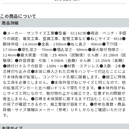
この商品について
商品詳細
●メーカー…サンライズ工業●型番…SC16190●用途…ベンチ・手摺
りの固定、電気工事、空調工事、配管工事など●ねじサイズ…M16●
胴体外径…16.0mm●全長…190mm●ねじ長さ…40mm●下穴径…
17.0mm●穿孔深さ…70mm●埋込深さ…60mm●最大取付物厚さ…
114mm●最大荷重…引抜：29.40kN（試験値）せん断：35.28kN（試
験値）●許容荷重…引抜：4.36kN（長期）せん断：15.25kN（長期）
●締付けトルクの目安…100N・m●材質…ステンレス●入数…2本●
芯棒打ち込み式●本体に挿入された芯棒をハンマーで打込むことによ
り本体先端が拡張し、コンクリート孔壁に固着します。●施工に特殊
な工具を必要としません。●本体外径がねじサイズと同じなので、他
の拡張式アンカーと比べ細いドリルで穿孔できます。●本体外径がね
じサイズと同じなので、取付物の上から施工でき、位置ずれの問題が
発生しません。●芯棒を本体頂部に接するまで打込むことにより施工
の完了が確認できるので、施工管理が容易です。●参考在庫数・商品
詳細・サイズ情報はメーカー（参考）ＵＲＬからもご確認いただけま
す。
本体サイズ