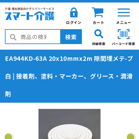
ログイン
カート
メニュー
検索
詳細検索
バーコード検索
EA944KD-63A 20x10mmx2m 隙間埋メテ-プ
白 | 接着剤、塗料・マーカー、グリース・潤滑
剤