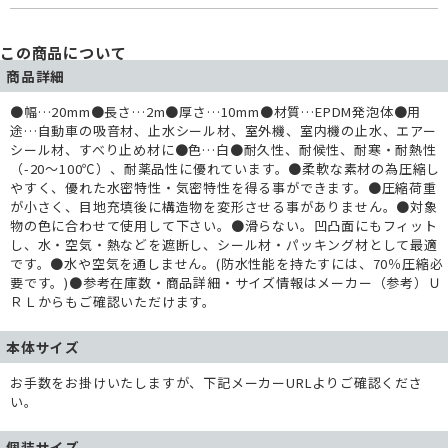
この商品について
商品詳細
●幅…20mm●長さ…2m●厚さ…10mm●材質…EPDM発泡体●用
途…自動車の吸音材、止水シール材、室外機、室内機の止水、エアー
シール材、すべり止め材に●色…白●耐久性、耐候性、耐寒・耐熱性
（-20～100℃）、耐薬品性に優れています。●柔軟な素材の為圧縮し
やすく、優れた水密特性・気密特性を得る事ができます。●圧縮荷重
が小さく、目地充填後に構造物を変形させる事がありません。●対象
物の色に合わせて使用して下さい。●滑らない。凹凸面にもフィット
し、水・空気・熱などを遮断し、シール材・パッキング材として最適
です。●水や空気を通しません。(防水性能を持たすには、70％圧縮必
要です。)●参考在庫数・商品詳細・サイズ情報はメーカー（参考）Ｕ
ＲＬからもご確認いただけます。
本体サイズ
お手数をお掛けいたしますが、下記メーカーURLよりご確認くださ
い。
個装サイズ