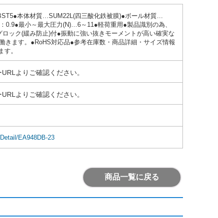
T5●本体材質…SUM22L(四三酸化鉄被膜)●ボール材質…
、D：0.9●最小～最大圧力(N)…6～11●軽荷重用●製品識別の為、
ロック(緩み防止)付●振動に強い抜きモーメントが高い確実な
働きます。●RoHS対応品●参考在庫数・商品詳細・サイズ情報
ます。
URLよりご確認ください。
URLよりご確認ください。
mDetail/EA948DB-23
商品一覧に戻る