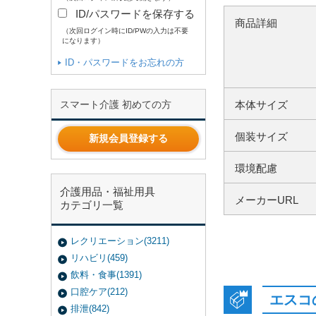
ID/パスワードを保存する
商品詳細
（次回ログイン時にID/PWの入力は不要
になります）
ID・パスワードをお忘れの方
本体サイズ
スマート介護 初めての方
個装サイズ
新規会員登録する
環境配慮
介護用品・福祉用具
メーカーURL
カテゴリ一覧
レクリエーション(3211)
リハビリ(459)
飲料・食事(1391)
口腔ケア(212)
エスコ
排泄(842)