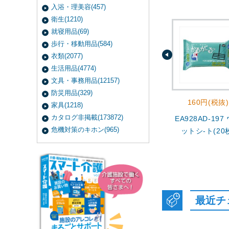
入浴・理美容(457)
衛生(1210)
就寝用品(69)
歩行・移動用品(584)
衣類(2077)
生活用品(4774)
文具・事務用品(12157)
防災用品(329)
160円(税抜)
家具(1218)
カタログ非掲載(173872)
EA928AD-197
危機対策のキホン(965)
ットシ-ト(20
最近チ