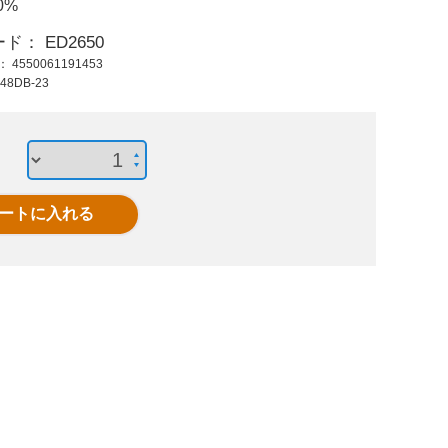
0%
3,680 円 (税抜)
185 円 (税抜)
2,42
4,048 円 (税込)
203 円 (税込)
2,66
ード：
ED2650
ド：
4550061191453
EA948DD-95
5x 4mm ボールプラ
EA948D
48DB-23
M20x10ノ-ズロック
ンジャー(樹脂ケー
ノ-ズ
型プランジャ
ス)