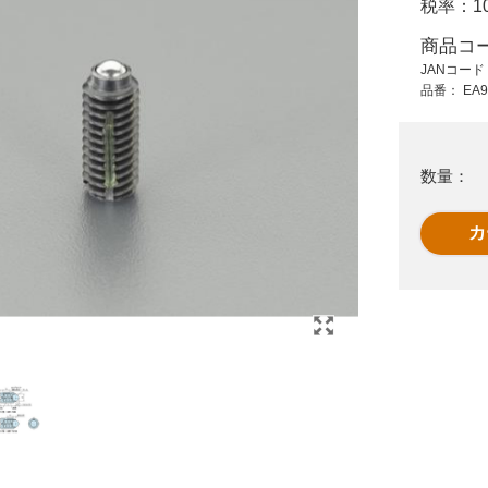
税率：
1
810 円 (税抜)
900 円 (税抜)
891 円 (税込)
990 円 (税込)
商品コ
JANコー
プ
M16中荷重ショート
EA948E3 M4x30mm
品番：
EA9
プランジャー
ウレタン付ストッパ
ボルト
数量：