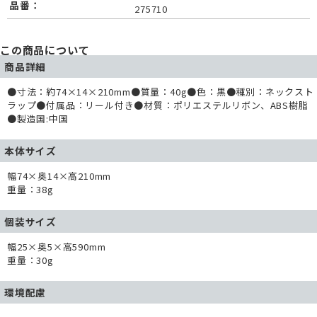
品番：
275710
この商品について
商品詳細
●寸法：約74×14×210mm●質量：40g●色：黒●種別：ネックスト
ラップ●付属品：リール付き●材質：ポリエステルリボン、ABS樹脂
●製造国:中国
本体サイズ
幅74×奥14×高210mm
重量：38g
個装サイズ
幅25×奥5×高590mm
重量：30g
環境配慮