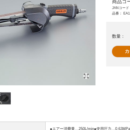
商品コ
26,900 円 (税抜)
19,100 円 (税抜)
JANコー
29,590 円 (税込)
21,010 円 (税込)
品番：
EA1
エ
EA163DA
EA163SA
ー
16000rp/10x330エア
16000rp/10x330エア
ベルトサンダー
ベルトサンダ-
数量：
●エアー消費量…250L/min●使用圧力…0.63MP