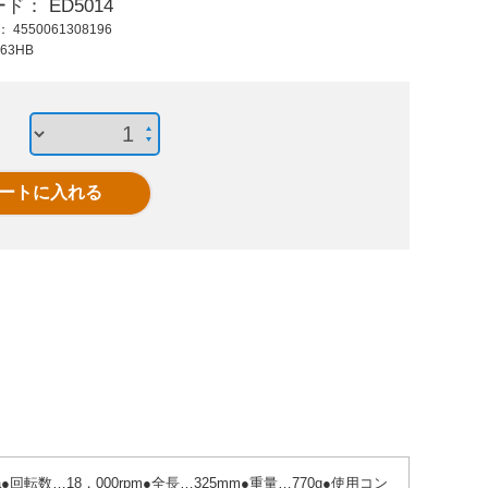
ード：
ED5014
40,000 円 (税抜)
28,000 円 (税抜)
18,8
ド：
4550061308196
44,000 円 (税込)
30,800 円 (税込)
20,6
63HB
EA163KA
EA163HC
E
18000rp/10x330エア
16000rp/20x520エア
18000r
ベルトサンダー
ベルトサンダ
ベル
a●回転数…18，000rpm●全長…325mm●重量…770g●使用コン