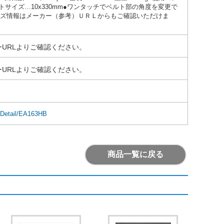
●ベルトサイズ…10x330mm●ワンタッチでベルト部の角度を変更で
イズ情報はメーカー（参考）ＵＲＬからもご確認いただけま
URLよりご確認ください。
URLよりご確認ください。
mDetail/EA163HB
商品一覧に戻る