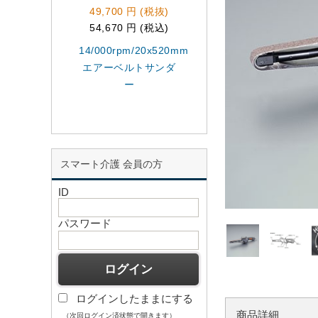
49,700 円 (税抜)
46,800 円 (税抜)
54,670 円 (税込)
51,480 円 (税込)
14/000rpm/20x520mm
EA163K 16000rp 
エアーベルトサンダ
アーベルトサンダ
ー
スマート介護 会員の方
ID
パスワード
ログインしたままにする
商品詳細
（次回ログイン済状態で開きます）