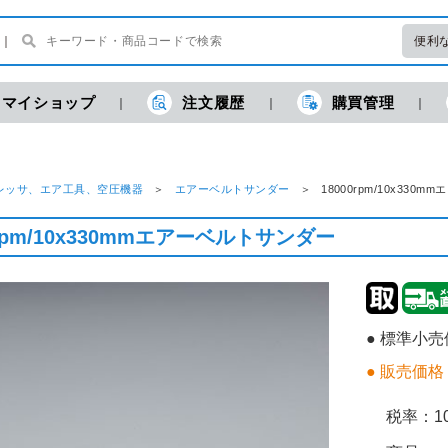
便利
マイショップ
注文履歴
購買管理
レッサ、エア工具、空圧機器
エアーベルトサンダー
18000rpm/10x3
0rpm/10x330mmエアーベルトサンダー
● 標準小
● 販売価格
税率：
1