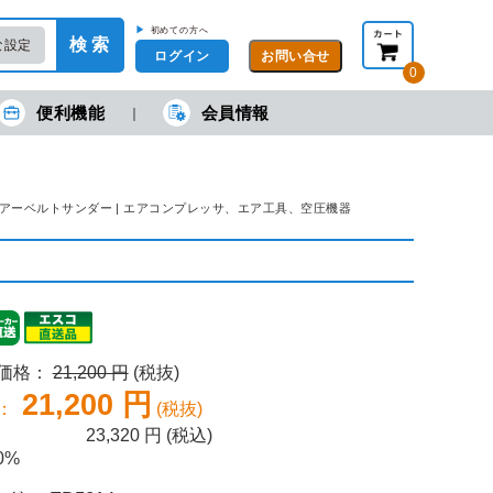
▶
初めての方へ
検 索
な設定
ログイン
0
便利機能
会員情報
現在の金額合計：
円
円
(税抜)
(税込)
カートを見る・注文する
30mmエアーベルトサンダー | エアコンプレッサ、エア工具、空圧機器
売価格：
21,200 円
(税抜)
21,200 円
：
(税抜)
23,320
円 (税込)
0%