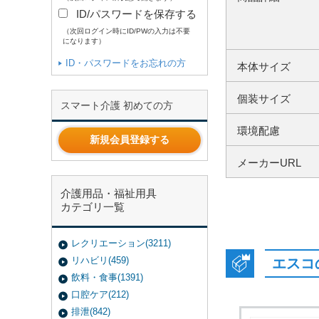
ID/パスワードを保存する
（次回ログイン時にID/PWの入力は不要
になります）
ID・パスワードをお忘れの方
本体サイズ
個装サイズ
スマート介護 初めての方
環境配慮
新規会員登録する
メーカーURL
介護用品・福祉用具
カテゴリ一覧
レクリエーション(3211)
リハビリ(459)
エスコ
飲料・食事(1391)
口腔ケア(212)
排泄(842)