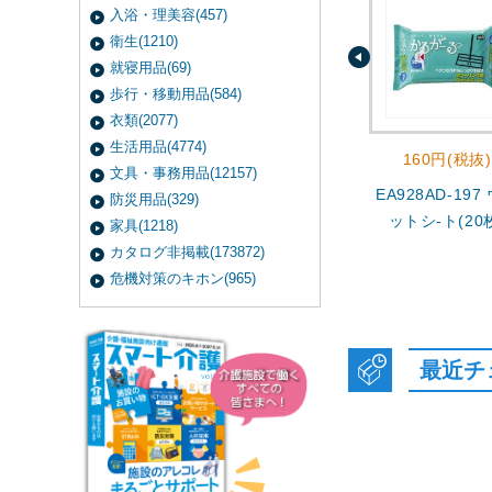
入浴・理美容(457)
衛生(1210)
就寝用品(69)
歩行・移動用品(584)
衣類(2077)
生活用品(4774)
160円(税抜)
文具・事務用品(12157)
EA928AD-197
防災用品(329)
ットシ-ト(20
家具(1218)
カタログ非掲載(173872)
危機対策のキホン(965)
最近チ