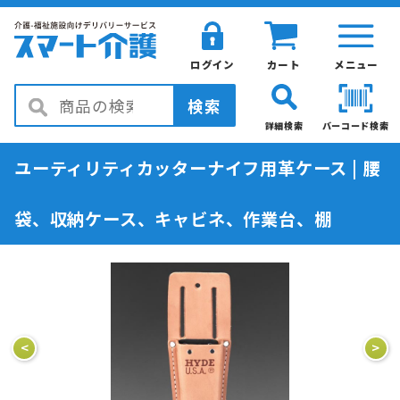
ログイン
カート
メニュー
検索
詳細検索
バーコード検索
ユーティリティカッターナイフ用革ケース | 腰
袋、収納ケース、キャビネ、作業台、棚
<
>