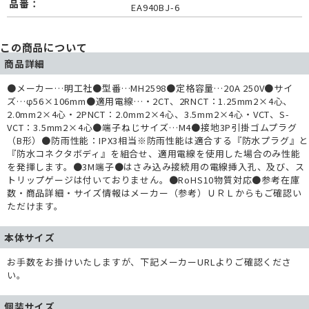
品番：
EA940BJ-6
この商品について
商品詳細
●メーカー…明工社●型番…MH2598●定格容量…20A 250V●サイ
ズ…φ56×106mm●適用電線…・2CT、2RNCT：1.25mm2×4心、
2.0mm2×4心・2PNCT：2.0mm2×4心、3.5mm2×4心・VCT、S-
VCT：3.5mm2×4心●端子ねじサイズ…M4●接地3P引掛ゴムプラグ
（B形）●防雨性能：IPX3相当※防雨性能は適合する『防水プラグ』と
『防水コネクタボディ』を組合せ、適用電線を使用した場合のみ性能
を発揮します。●3M端子●はさみ込み接続用の電線挿入孔、及び、ス
トリップゲージは付いておりません。●RoHS10物質対応●参考在庫
数・商品詳細・サイズ情報はメーカー（参考）ＵＲＬからもご確認い
ただけます。
本体サイズ
お手数をお掛けいたしますが、下記メーカーURLよりご確認くださ
い。
個装サイズ