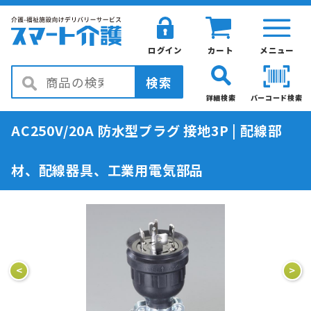
ログイン
カート
メニュー
検索
詳細検索
バーコード検索
AC250V/20A 防水型プラグ 接地3P | 配線部
材、配線器具、工業用電気部品
<
>