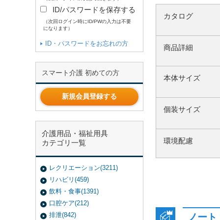
ID/パスワードを保存する
カタログ
（次回ログイン時にID/PWの入力は不要
になります）
ID・パスワードをお忘れの方
商品詳細
スマート介護 初めての方
本体サイズ
新規会員登録する
個装サイズ
介護用品・福祉用具
環境配慮
カテゴリ一覧
レクリエーション(3211)
リハビリ(459)
飲料・食事(1391)
口腔ケア(212)
排泄(842)
ノート