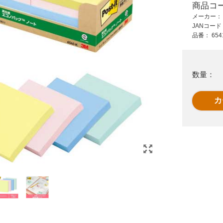
商品コ
177 円 (税抜)
3,791 円 (税抜)
メーカー
194 円 (税込)
4,170 円 (税込)
JANコー
グ
△透明梱包用テープ
コピーペーパー高白
品番：
654
m
1巻 B689J
色 A4 4箱以上 A040J
数量：