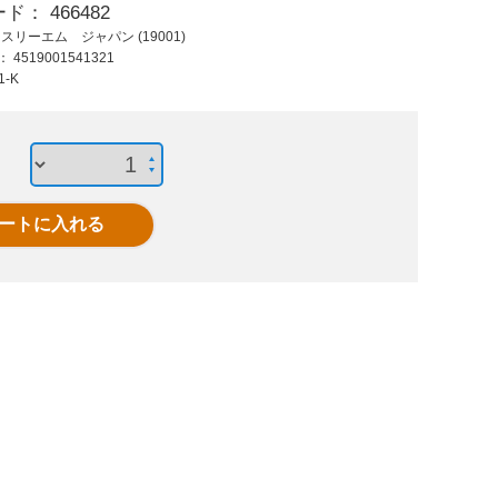
ード：
466482
207 円 (税抜)
2,000 円 (税抜)
381
：
スリーエム ジャパン (19001)
227 円 (税込)
2,200 円 (税込)
419
ド：
4519001541321
修正テープ モノＣＸ
△Post-it再生紙
デスクト
1-K
カートリッジ CT-
50×15mm 7002-K 混
12
CR5
色