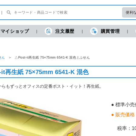
便利
マイショップ
注文履歴
購買管理
せん
△Post-it再生紙 75×75mm 6541-K 混色 | ふせん
-it再生紙 75×75mm 6541-K 混色
からもずっとオフィスの定番ポスト・イット！再生紙。
● 標準小
● 販売価格
税率：
1