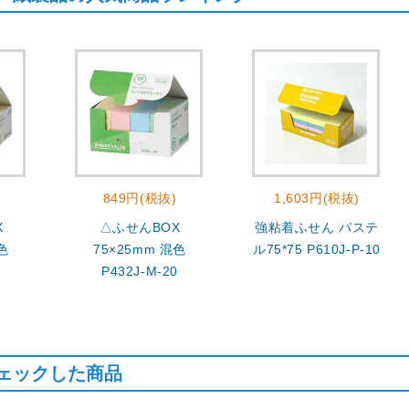
849円(税抜)
1,603円(税抜)
X
△ふせんBOX
強粘着ふせん パステ
色
75×25mm 混色
ル75*75 P610J-P-10
0
P432J-M-20
ェックした商品