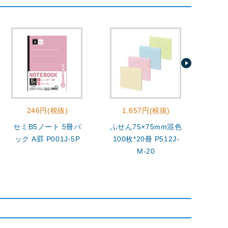
246円(税抜)
1,657円(税抜)
セミB5ノート 5冊パ
ふせん75×75mm混色
A4
ック A罫 P001J-5P
100枚*20冊 P512J-
A
M-20