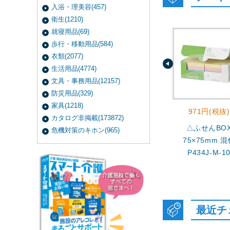
入浴・理美容(457)
衛生(1210)
就寝用品(69)
歩行・移動用品(584)
衣類(2077)
生活用品(4774)
文具・事務用品(12157)
防災用品(329)
家具(1218)
971円(税抜)
カタログ非掲載(173872)
△ふせんBO
危機対策のキホン(965)
75×75mm 混
P434J-M-1
最近チ