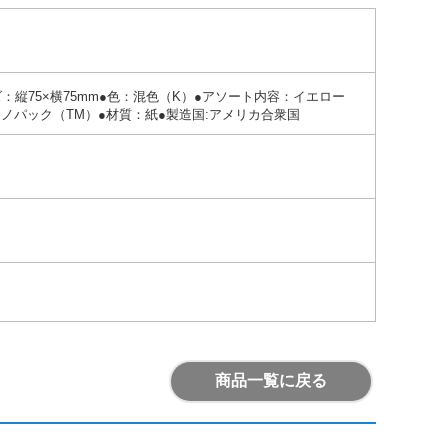
サイズ：縦75×横75mm●色：混色（K）●アソート内容：イエロー
ノパック（TM）●材質：紙●製造国:アメリカ合衆国
商品一覧に戻る