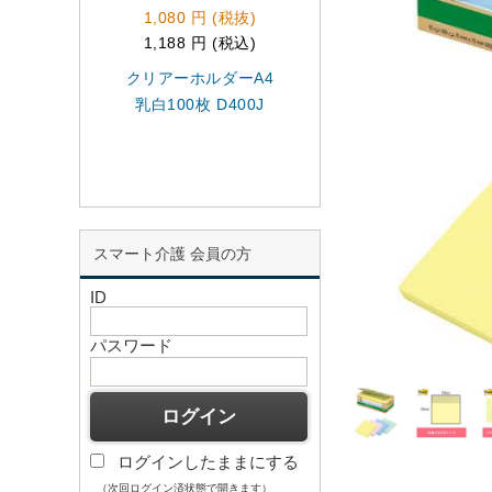
1,080 円 (税抜)
186 円 (税抜)
1,188 円 (税込)
204 円 (税込)
クリアーホルダーA4
建築塗装マスキン
乳白100枚 D400J
テープS 24mm*18
J8134
スマート介護 会員の方
ID
パスワード
ログインしたままにする
（次回ログイン済状態で開きます）