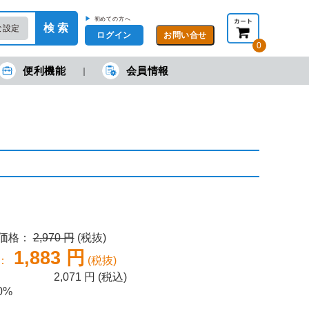
▶
初めての方へ
検 索
な設定
ログイン
0
便利機能
会員情報
現在の金額合計：
円
円
(税抜)
(税込)
カートを見る・注文する
売価格：
2,970 円
(税抜)
1,883 円
：
(税抜)
2,071
円 (税込)
0%