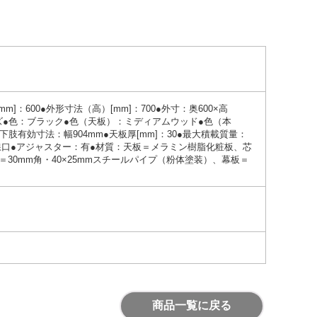
m]：600●外形寸法（高）[mm]：700●外寸：奥600×高
シリーズ●色：ブラック●色（天板）：ミディアムウッド●色（本
下肢有効寸法：幅904mm●天板厚[mm]：30●最大積載質量：
配線口●アジャスター：有●材質：天板＝メラミン樹脂化粧板、芯
30mm角・40×25mmスチールパイプ（粉体塗装）、幕板＝
商品一覧に戻る