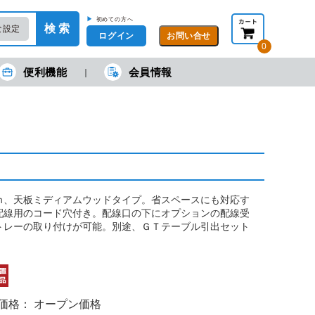
▶
初めての方へ
検 索
な設定
ログイン
0
便利機能
会員情報
現在の金額合計：
円
円
(税抜)
(税込)
カートを見る・注文する
ｍ、天板ミディアムウッドタイプ。省スペースにも対応す
配線用のコード穴付き。配線口の下にオプションの配線受
トレーの取り付けが可能。別途、ＧＴテーブル引出セット
売価格： オープン価格