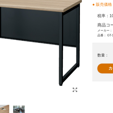
454 円 (税抜)
11,300 円 (税抜)
● 販売価格
499 円 (税込)
12,430 円 (税込)
税率：
1
IB
ボックスファイル ク
会議イス FRS-20L
リア SSS-1677-90
PP パステルピンク
商品コ
メーカー
品番：
GT-
数量：