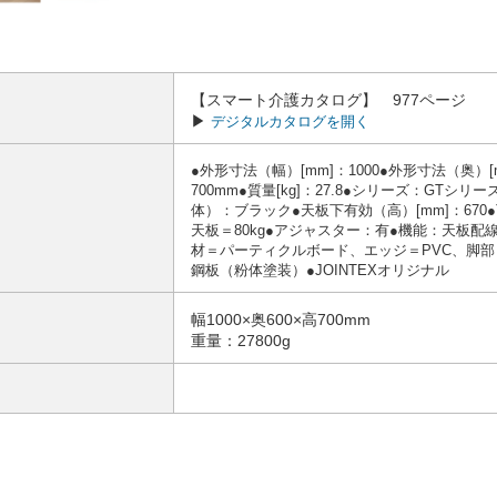
【スマート介護カタログ】 977ページ
▶
デジタルカタログを開く
●外形寸法（幅）[mm]：1000●外形寸法（奥）[m
700mm●質量[kg]：27.8●シリーズ：GT
体）：ブラック●天板下有効（高）[mm]：670●
天板＝80kg●アジャスター：有●機能：天板
材＝パーティクルボード、エッジ＝PVC、脚部＝
鋼板（粉体塗装）●JOINTEXオリジナル
幅1000×奥600×高700mm
重量：27800g