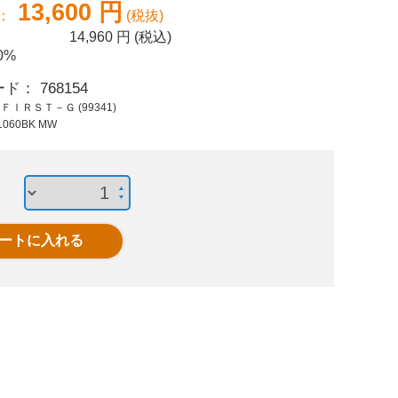
13,600 円
39,500 円 (税抜)
94,100 円 (税抜)
37,2
：
(税抜)
43,450 円 (税込)
103,510 円 (税込)
40,9
14,960
円 (税込)
0%
平机 RJ-N167H
フリーアドレスデス
フリー
LGY/LGY エルグレー
ク HY-3612A ナチュ
ク HY-
ード：
768154
ラル
：
ＦＩＲＳＴ－Ｇ (99341)
1060BK MW