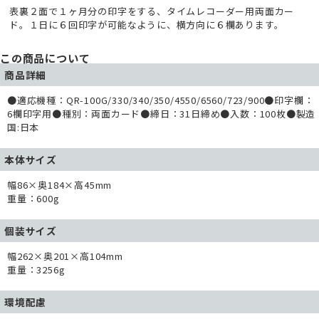
表裏２面で１ヶ月分の印字をする、タイムレコーダー用両面カー
ド。１日に６回印字が可能なように、横方向に６欄あります。
この商品について
商品詳細
●適応機種：QR-100G/330/340/350/4550/6560/723/900●印字欄：
6欄印字用●種別：両面カード●締日：31日締め●入数：100枚●製造
国:日本
本体サイズ
幅86×奥184×高45mm
重量：600g
個装サイズ
幅262×奥201×高104mm
重量：3256g
環境配慮