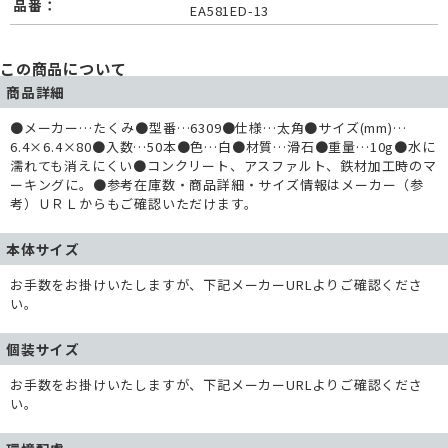
品番：
EA581ED-13
この商品について
商品詳細
●メーカー…たくみ●型番…6309●仕様…太角●サイズ(mm)…
6.4×6.4×80●入数…50本●色…白●材質…滑石●重量…10g●水に
濡れても消えにくい●コンクリート、アスファルト、鉄材加工時のマ
ーキングに。●参考在庫数・商品詳細・サイズ情報はメーカー（参
考）ＵＲＬからもご確認いただけます。
本体サイズ
お手数をお掛けいたしますが、下記メーカーURLよりご確認くださ
い。
個装サイズ
お手数をお掛けいたしますが、下記メーカーURLよりご確認くださ
い。