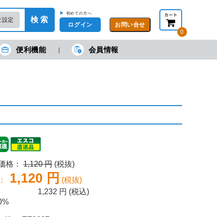
▶
初めての方へ
検 索
な設定
ログイン
0
便利機能
会員情報
現在の金額合計：
円
円
(税抜)
(税込)
カートを見る・注文する
売価格：
1,120 円
(税抜)
1,120 円
：
(税抜)
1,232
円 (税込)
0%