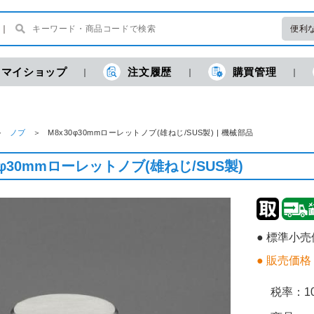
便利
マイショップ
注文履歴
購買管理
ノブ
M8x30φ30mmローレットノブ(雄ねじ/SUS製) | 機械部品
0φ30mmローレットノブ(雄ねじ/SUS製)
● 標準小
● 販売価格
税率：
1