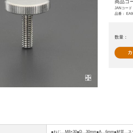
商品コ
1,510 円 (税抜)
455 円 (税抜)
JANコー
1,661 円 (税込)
500 円 (税込)
品番：
EA9
ト
EA948AF-25
EA948BC-3A
M12x30/94x21T型ノ
M4x16/16ロ-レット
ブ(雄ネジ)
ノブ(雄ネジ)
数量：
●ねじ…M8×30●D…30mm●A…6mm●材