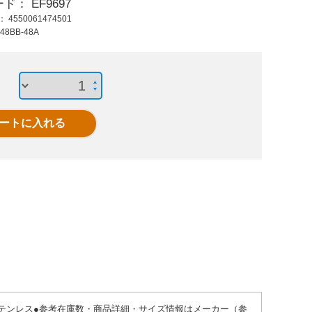
ード：
EF9697
780 円 (税抜)
250 円 (税抜)
480
ド：
4550061474501
858 円 (税込)
275 円 (税込)
528
48BB-48A
M12 雌ネジノブ
EA948BR-108
EA94
M6x25/32x13.0雄ネ
M10x2
ジノブ
質…ステンレス●参考在庫数・商品詳細・サイズ情報はメーカー（参