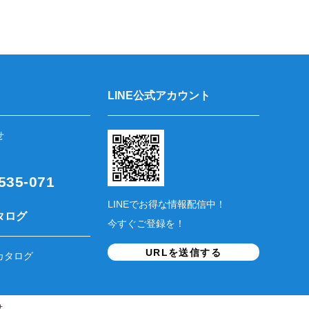
LINE公式アカウント
せ
35-071
LINEでお得な情報配信中！
タログ
今すぐご登録を！
URLを送信する
カタログ
せ