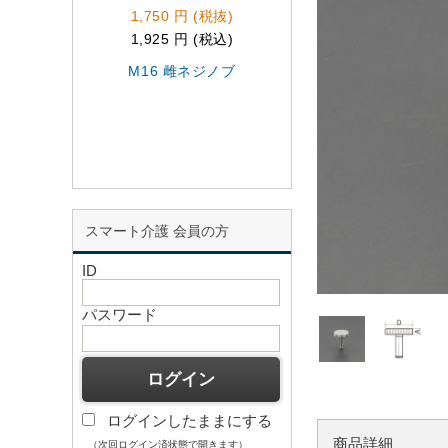
1,750 円 (税抜)
3,640 円 (税抜)
1,925 円 (税込)
4,004 円 (税込)
M16 雌ネジノブ
M5/3N･m 雌ネジ
ルクノブ
スマート介護 会員の方
ID
パスワード
ログインしたままにする
商品詳細
（次回ログイン済状態で開きます）