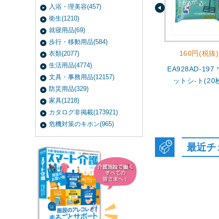
入浴・理美容(457)
衛生(1210)
就寝用品(69)
歩行・移動用品(584)
160円(税抜)
衣類(2077)
生活用品(4774)
EA928AD-197
文具・事務用品(12157)
ットシ-ト(20
防災用品(329)
家具(1218)
カタログ非掲載(173921)
危機対策のキホン(965)
最近チ