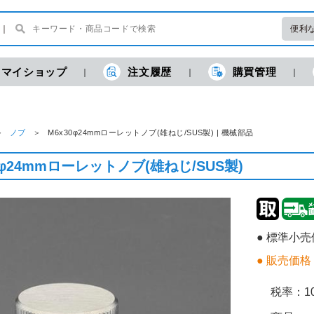
便利
マイショップ
注文履歴
購買管理
ノブ
M6x30φ24mmローレットノブ(雄ねじ/SUS製) | 機械部品
0φ24mmローレットノブ(雄ねじ/SUS製)
● 標準小
● 販売価格
税率：
1