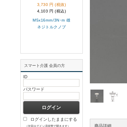
3,730 円 (税抜)
455 円 (税抜)
4,103 円 (税込)
500 円 (税込)
M5x16mm/3N･m 雄
EA948BC-3A
ネジトルクノブ
M4x16/16ロ-レッ
ノブ(雄ネジ)
スマート介護 会員の方
ID
パスワード
ログインしたままにする
商品詳細
（次回ログイン済状態で開きます）