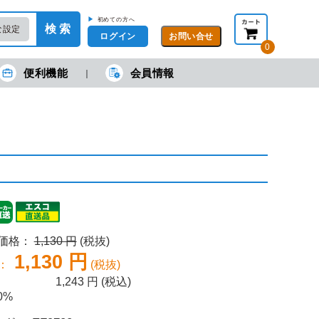
▶
初めての方へ
検 索
な設定
ログイン
0
便利機能
会員情報
現在の金額合計：
円
円
(税抜)
(税込)
カートを見る・注文する
売価格：
1,130 円
(税抜)
1,130 円
：
(税抜)
1,243
円 (税込)
0%