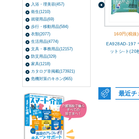
入浴・理美容(457)
衛生(1210)
就寝用品(69)
歩行・移動用品(584)
160円(税抜)
衣類(2077)
生活用品(4774)
EA928AD-197
文具・事務用品(12157)
ットシ-ト(20
防災用品(329)
家具(1218)
カタログ非掲載(173921)
危機対策のキホン(965)
最近チ