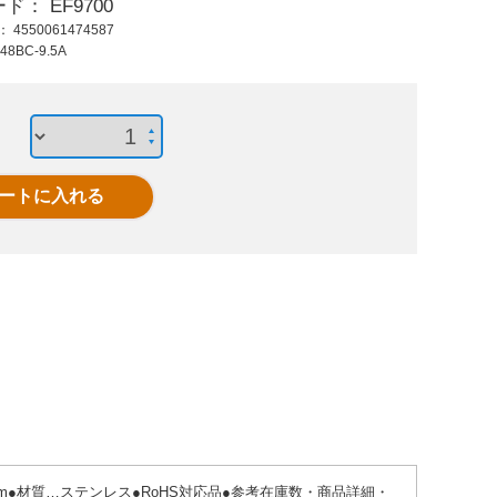
ード：
EF9700
675 円 (税抜)
425 円 (税抜)
1,87
ド：
4550061474587
742 円 (税込)
467 円 (税込)
2,05
48BC-9.5A
M8 雌ネジノブ
EA948AV-1 M5x10雄
M5 
ネジディンプルノブ
…12mm●材質…ステンレス●RoHS対応品●参考在庫数・商品詳細・