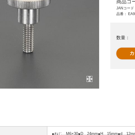
商品コ
660 円 (税抜)
910 円 (税抜)
JANコー
726 円 (税込)
1,001 円 (税込)
品番：
EA9
30xM8x25mm[S45C]
EA948BB-43A
ト
雄ねじノブ
M6x25/24ロ-レット
ノブ 雄ネジ
数量：
●ねじ…M6×30●D…24mm●H…15mm●d