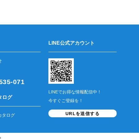
LINE公式アカウント
せ
35-071
LINEでお得な情報配信中！
タログ
今すぐご登録を！
URLを送信する
カタログ
せ