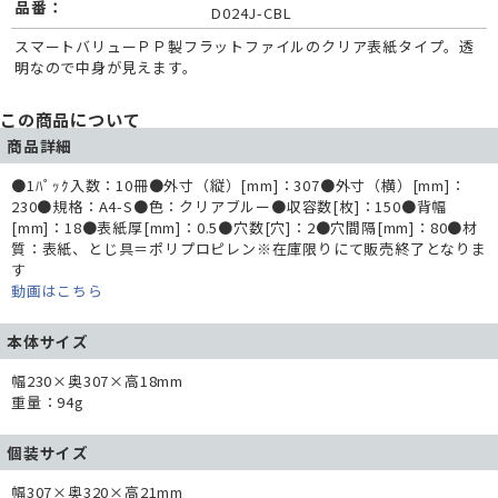
品番：
D024J-CBL
スマートバリューＰＰ製フラットファイルのクリア表紙タイプ。透
明なので中身が見えます。
この商品について
商品詳細
●1ﾊﾟｯｸ入数：10冊●外寸（縦）[mm]：307●外寸（横）[mm]：
230●規格：A4-S●色：クリアブルー●収容数[枚]：150●背幅
[mm]：18●表紙厚[mm]：0.5●穴数[穴]：2●穴間隔[mm]：80●材
質：表紙、とじ具＝ポリプロピレン※在庫限りにて販売終了となりま
す
動画はこちら
本体サイズ
幅230×奥307×高18mm
重量：94g
個装サイズ
幅307×奥320×高21mm