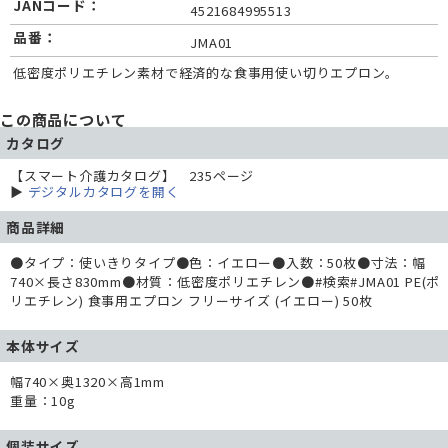
JANコード：
4521684995513
品番：
JMA01
低密度ポリエチレン素材で経済的な食事用使い切りエプロン。
この商品について
カタログ
【スマート介護カタログ】 235ページ
▶
デジタルカタログを開く
商品詳細
●タイプ：使いきりタイプ●色：イエロー●入数：50枚●寸法：幅
740×長さ830mm●材質：低密度ポリエチレン●#検索#JMA01 PE(ポ
リエチレン) 食事用エプロン フリーサイズ (イエロー) 50枚
本体サイズ
幅740×奥1320×高1mm
重量：10g
個装サイズ