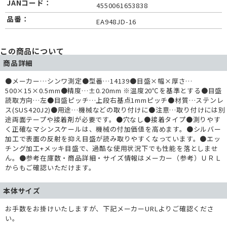
JANコード：
4550061653838
品番：
EA948JD-16
この商品について
商品詳細
●メーカー…シンワ測定●型番…14139●目盛×幅×厚さ…
500×15×0.5mm●精度…±0.20mm ※温度20℃を基準とする●目盛
読取方向…左●目盛ピッチ…上段右基点1mmピッチ●材質…ステンレ
ス(SUS420J2)●用途…機械などの取り付けに●注意…取り付けには別
途両面テープや接着剤が必要です。●穴なし●接着タイプ●測りやす
く正確なマシンスケールは、機械の付加価値を高めます。●シルバー
加工で表面の反射を抑え目盛が読み取りやすくなっています。●エッ
チング加工+メッキ目盛で、過酷な使用状況下でも性能を落としませ
ん。●参考在庫数・商品詳細・サイズ情報はメーカー（参考）ＵＲＬ
からもご確認いただけます。
本体サイズ
お手数をお掛けいたしますが、下記メーカーURLよりご確認くださ
い。