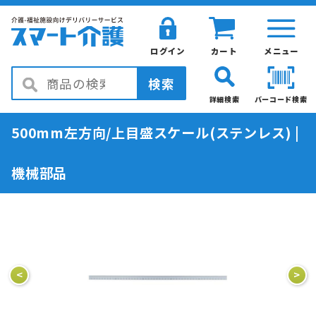
ログイン
カート
メニュー
検索
詳細検索
バーコード検索
500mm左方向/上目盛スケール(ステンレス) |
機械部品
<
>