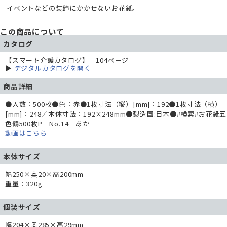
イベントなどの装飾にかかせないお花紙。
この商品について
カタログ
【スマート介護カタログ】 104ページ
▶
デジタルカタログを開く
商品詳細
●入数：500枚●色：赤●1枚寸法（縦）[mm]：192●1枚寸法（横）
[mm]：248／本体寸法：192×248mm●製造国:日本●#検索#お花紙五
色鶴500枚P No.14 あか
動画はこちら
本体サイズ
幅250×奥20×高200mm
重量：320g
個装サイズ
幅204×奥285×高29mm