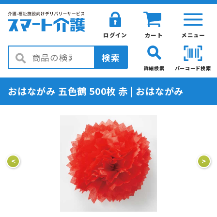
ログイン
カート
メニュー
検索
詳細検索
バーコード検索
おはながみ 五色鶴 500枚 赤 | おはながみ
<
>