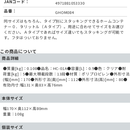
JANコード：
4971881053330
品番：
GHOM084
同サイズはもちろん、タイプ別にスタッキングできるホームコンテ
ナー０．９リットル（Ａタイプ）。用途に合わせてサイズをお選び
ください。Ａタイプであればサイズ違いでもスタッキングが可能で
す。フタはついておりません。
この商品について
商品詳細
●質量[kg]：0.108●品名：HC-01A●容量[L]：0.9●色：クリア●耐
荷重[kg]：5●最大積載段数：13段●材質：ポリプロピレン●外形寸法
(幅)[mm]：170●外形寸法(奥)[mm]：112●外形寸法(高)[mm]：80●
有効内寸:幅131×奥83×高76mm
本体サイズ
幅170×奥112×高80mm
重量：108g
個装サイズ