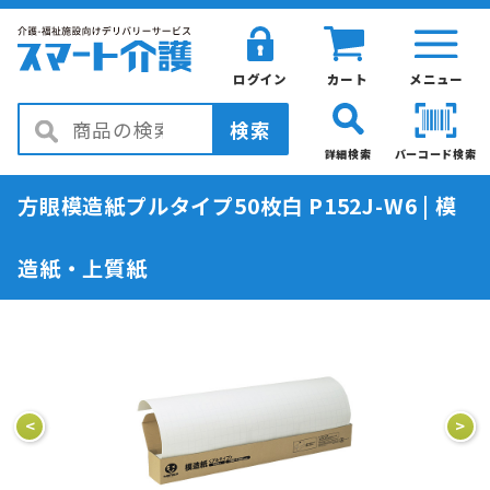
ログイン
カート
メニュー
検索
詳細検索
バーコード検索
方眼模造紙プルタイプ50枚白 P152J-W6 | 模
造紙・上質紙
<
>