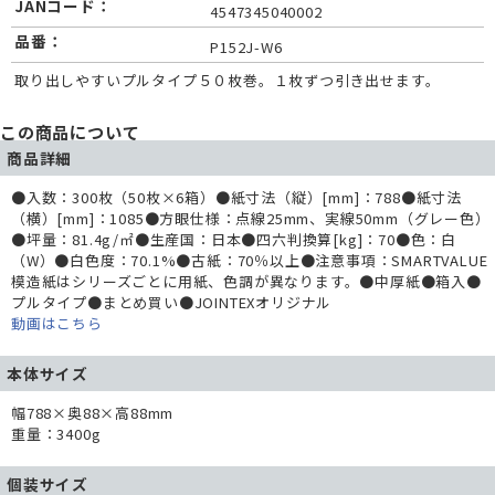
JANコード：
4547345040002
品番：
P152J-W6
取り出しやすいプルタイプ５０枚巻。１枚ずつ引き出せます。
この商品について
商品詳細
●入数：300枚（50枚×6箱）●紙寸法（縦）[mm]：788●紙寸法
（横）[mm]：1085●方眼仕様：点線25mm、実線50mm（グレー色）
●坪量：81.4g/㎡●生産国：日本●四六判換算[kg]：70●色：白
（W）●白色度：70.1%●古紙：70％以上●注意事項：SMARTVALUE
模造紙はシリーズごとに用紙、色調が異なります。●中厚紙●箱入●
プルタイプ●まとめ買い●JOINTEXオリジナル
動画はこちら
本体サイズ
幅788×奥88×高88mm
重量：3400g
個装サイズ