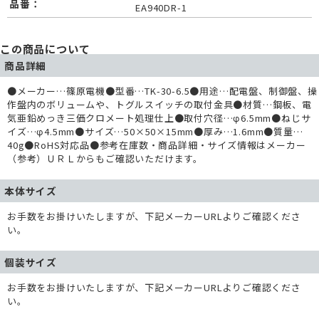
品番：
EA940DR-1
この商品について
商品詳細
●メーカー…篠原電機●型番…TK-30-6.5●用途…配電盤、制御盤、操
作盤内のボリュームや、トグルスイッチの取付金具●材質…鋼板、電
気亜鉛めっき三価クロメート処理仕上●取付穴径…φ6.5mm●ねじサ
イズ…φ4.5mm●サイズ…50×50×15mm●厚み…1.6mm●質量…
40g●RoHS対応品●参考在庫数・商品詳細・サイズ情報はメーカー
（参考）ＵＲＬからもご確認いただけます。
本体サイズ
お手数をお掛けいたしますが、下記メーカーURLよりご確認くださ
い。
個装サイズ
お手数をお掛けいたしますが、下記メーカーURLよりご確認くださ
い。