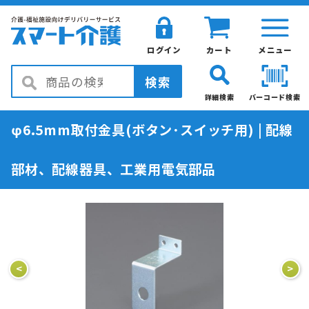
ログイン
カート
メニュー
検索
詳細検索
バーコード検索
φ6.5mm取付金具(ボタン･スイッチ用) | 配線
部材、配線器具、工業用電気部品
<
>