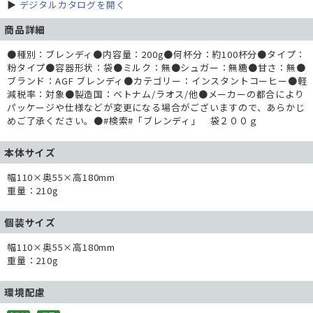
▶
デジタルカタログを開く
商品詳細
●種別：ブレンディ●内容量：200g●何杯分：約100杯分●タイプ：
粉タイプ●容器形状：袋●ミルク：無●シュガー：無糖●甘さ：無●
ブランド：AGF ブレンディ●カテゴリー：インスタントコーヒー●軽
減税率：対象●製造国：ベトナム/ラオス/他●メーカーの都合により
パッケージや仕様などが変更になる場合がございますので、あらかじ
めご了承ください。●#検索#「ブレンディ」 袋２００ｇ
本体サイズ
幅110×奥55×高180mm
重量：210g
個装サイズ
幅110×奥55×高180mm
重量：210g
環境配慮