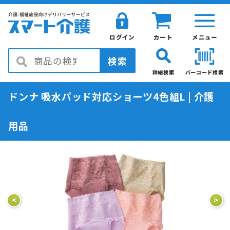
ログイン
カート
メニュー
検索
詳細検索
バーコード検索
ドンナ 吸水パッド対応ショーツ4色組L | 介護
用品
<
>