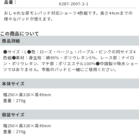
品番：
6287-2007-2-1
おしゃれな尿モレパッド対応ショーツ4色組です。長さ44cmまでの
様々なパッドが使えます。
この商品について
商品詳細
●サイズ：L●色：ローズ・ベージュ・パープル・ピンクの同サイズ4
色組●素材：身生地：綿95％・ポリウレタン5％、レース部：ナイロ
ン・ポリウレタン、マチ部：ポリエステル100％●中国製※吸水ショー
ツではありません。市販のパッドと一緒にご使用ください。
本体サイズ
幅250×奥320×高45mm
重量：270g
個装サイズ
幅250×奥320×高45mm
重量：270g