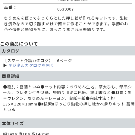
品番：
0539907
ちりめんを使ってふっくらとした押し絵が作れるキットです。型抜
き済みなので切り離すだけで簡単に作ることができます。季節のお
花や情景と動物たちに、ほっこり癒される壁飾りです。
この商品について
カタログ
【スマート介護カタログ】 6ページ
▶
デジタルカタログを開く
商品詳細
●種別：菖蒲といぬ●セット内容：ちりめん生地、茶太ひも、部品シ
ール、ウレタン付き型紙、壁飾り用ミニ色紙、説明書など●材質：型
＝ウレタン、ちりめん＝レーヨン、台紙＝紙●完成寸法：約
135×120×10mm●#検索#ほっこり動物の押し絵かべ飾りキット 菖蒲
といぬ
本体サイズ
幅140×奥10×高140mm