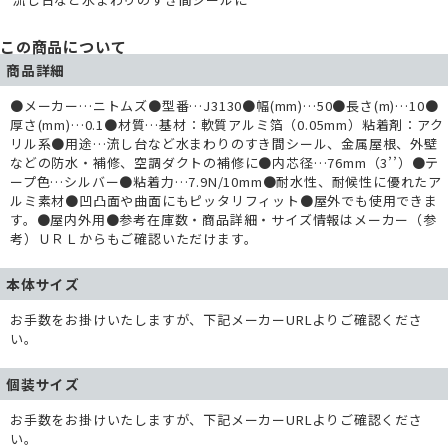
この商品について
商品詳細
●メーカー…ニトムズ●型番…J3130●幅(mm)…50●長さ(m)…10●
厚さ(mm)…0.1●材質…基材：軟質アルミ箔（0.05mm）粘着剤：アク
リル系●用途…流し台など水まわりのすき間シール、金属屋根、外壁
などの防水・補修、空調ダクトの補修に●内芯径…76mm（3’’）●テ
ープ色…シルバー●粘着力…7.9N/10mm●耐水性、耐候性に優れたア
ルミ素材●凹凸面や曲面にもピッタリフィット●屋外でも使用できま
す。●屋内外用●参考在庫数・商品詳細・サイズ情報はメーカー（参
考）ＵＲＬからもご確認いただけます。
本体サイズ
お手数をお掛けいたしますが、下記メーカーURLよりご確認くださ
い。
個装サイズ
お手数をお掛けいたしますが、下記メーカーURLよりご確認くださ
い。