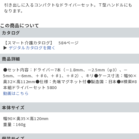
引き出しに入るコンパクトなドライバーセット。Ｔ型ハンドルにも
なります。
この商品について
カタログ
【スマート介護カタログ】 584ページ
▶
デジタルカタログを開く
商品詳細
●セット内容：ドライバー7本（－1.8mm、－2.5mm（φ3）、－
5mm、－6mm、＋♯0、＋♯1、＋♯2）、キリ●ケース寸法：幅90×
奥32×高112mm●仕様：先端マグネット付●製造国：日本●#検索#8
本組ドライバーセット 5800
動画はこちら
本体サイズ
幅90×奥35×高120mm
重量：160g
個装サイズ