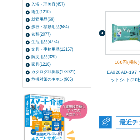
入浴・理美容(457)
衛生(1210)
就寝用品(69)
歩行・移動用品(584)
衣類(2077)
生活用品(4774)
文具・事務用品(12157)
防災用品(329)
160円(税抜)
家具(1218)
カタログ非掲載(173921)
EA928AD-197
危機対策のキホン(965)
ットシ-ト(20
最近チ