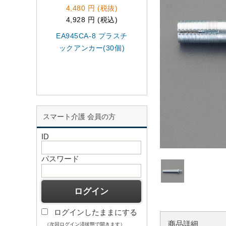
4,480 円 (税抜)
1,390 円 (税抜)
4,928 円 (税込)
1,529 円 (税込)
EA945CA-8 プラスチ
EA527BS-9 4.0m
ックアンカー(30個)
ブラインドリベッ
(75本)
スマート介護 会員の方
ID
パスワード
ログインしたままにする
商品詳細
（次回ログイン済状態で開きます）