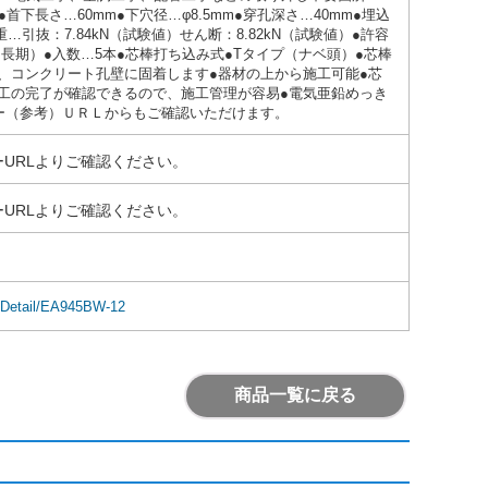
●首下長さ…60mm●下穴径…φ8.5mm●穿孔深さ…40mm●埋込
…引抜：7.84kN（試験値）せん断：8.82kN（試験値）●許容
kN（長期）●入数…5本●芯棒打ち込み式●Tタイプ（ナベ頭）●芯棒
、コンクリート孔壁に固着します●器材の上から施工可能●芯
工の完了が確認できるので、施工管理が容易●電気亜鉛めっき
ー（参考）ＵＲＬからもご確認いただけます。
URLよりご確認ください。
URLよりご確認ください。
emDetail/EA945BW-12
商品一覧に戻る