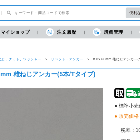
便利
マイショップ
注文履歴
購買管理
ねじ、ナット、ワッシャー
リベット・アンカー
8.0x 60mm 雄ねじアンカ
 60mm 雄ねじアンカー(5本/Tタイプ)
● 標準小
● 販売価格
税率：
1