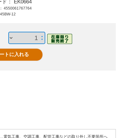
ード：
EK0664
1,920 円 (税抜)
6,430 円 (税抜)
325
ド：
4550061767764
2,112 円 (税込)
7,073 円 (税込)
357
45BW-12
EA945SR-22 4x32コ
EA945BC-203
EA
ンクリビスナベワッ
M20x190mm雄ネジ
M6x2
シャ
アンカー
ンカ
用途…電気工事、空調工事、配管工事などの取り外し不要箇所へ