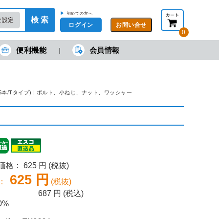
▶
初めての方へ
検 索
な設定
ログイン
0
便利機能
会員情報
現在の金額合計：
円
円
(税抜)
(税込)
カートを見る・注文する
ー(5本/Tタイプ) | ボルト、小ねじ、ナット、ワッシャー
売価格：
625 円
(税抜)
625 円
：
(税抜)
687
円 (税込)
0%