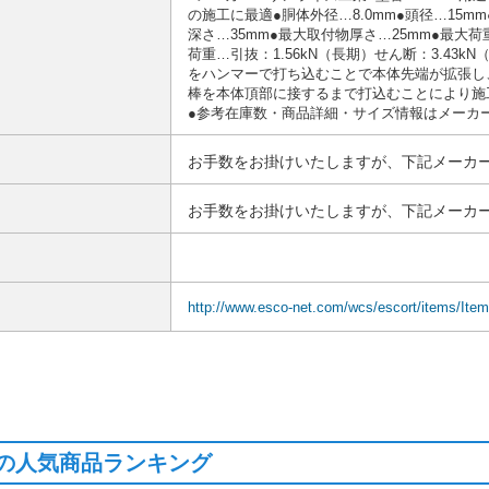
の施工に最適●胴体外径…8.0mm●頭径…15mm
深さ…35mm●最大取付物厚さ…25mm●最大荷重
荷重…引抜：1.56kN（長期）せん断：3.43
をハンマーで打ち込むことで本体先端が拡張し
棒を本体頂部に接するまで打込むことにより施
●参考在庫数・商品詳細・サイズ情報はメーカ
お手数をお掛けいたしますが、下記メーカー
お手数をお掛けいたしますが、下記メーカー
http://www.esco-net.com/wcs/escort/items/It
の人気商品ランキング