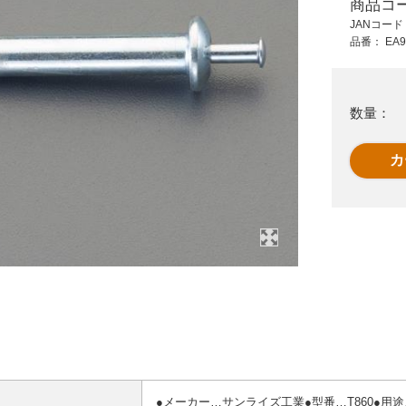
商品コ
1,680 円 (税抜)
4,670 円 (税抜)
JANコー
1,848 円 (税込)
5,137 円 (税込)
品番：
EA9
m
[EA527NG用]交換ジ
EA945BP-121
ト
ョー(5個)
M12x70mm雄ネジア
ンカー(30本)
数量：
●メーカー…サンライズ工業●型番…T860●