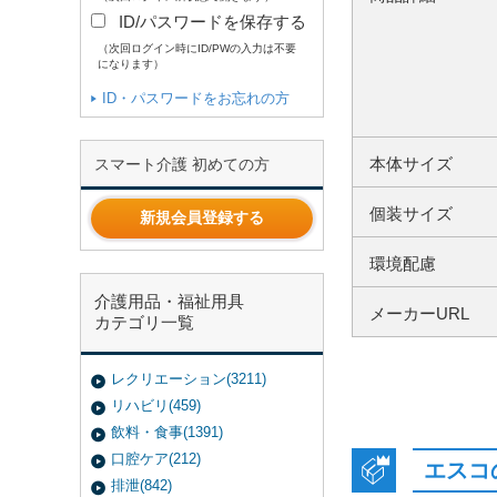
ID/パスワードを保存する
（次回ログイン時にID/PWの入力は不要
になります）
ID・パスワードをお忘れの方
本体サイズ
スマート介護 初めての方
個装サイズ
新規会員登録する
環境配慮
介護用品・福祉用具
メーカーURL
カテゴリ一覧
レクリエーション(3211)
リハビリ(459)
飲料・食事(1391)
口腔ケア(212)
エスコ
排泄(842)