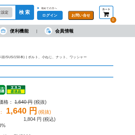
▶
初めての方へ
検 索
な設定
ログイン
0
便利機能
会員情報
現在の金額合計：
円
円
(税抜)
(税込)
カートを見る・注文する
ベ頭/SUS/150本) | ボルト、小ねじ、ナット、ワッシャー
売価格：
1,640 円
(税抜)
1,640 円
：
(税抜)
1,804
円 (税込)
0%