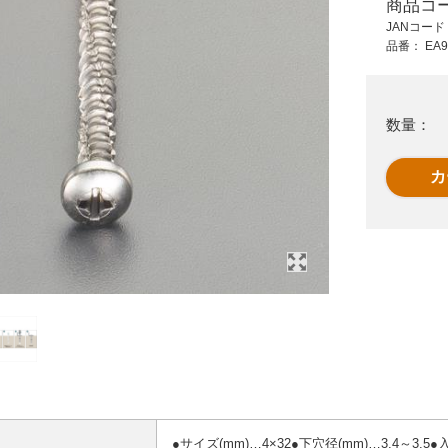
商品コ
1,380 円 (税抜)
550 円 (税抜)
JANコー
1,518 円 (税込)
605 円 (税込)
品番：
EA9
ン
EA945BT-30
1.6-3.2/4.0mmブラ
W3/8x30mm雌ネジ
インドリベット
アンカー(50本)
(皿/50本)
数量：
●サイズ(mm)…4×32●下穴径(mm)…3.4～3