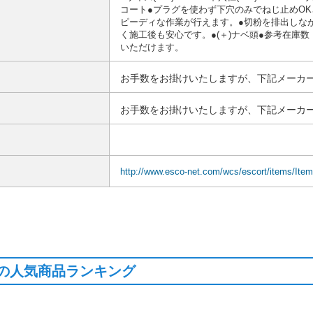
コート●プラグを使わず下穴のみでねじ止めO
ピーディな作業が行えます。●切粉を排出しな
く施工後も安心です。●(＋)ナベ頭●参考在庫
いただけます。
お手数をお掛けいたしますが、下記メーカー
お手数をお掛けいたしますが、下記メーカー
http://www.esco-net.com/wcs/escort/items/Ite
の人気商品ランキング