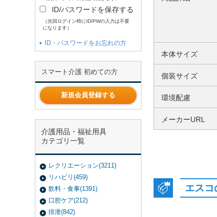
ID/パスワードを保存する
（次回ログイン時にID/PWの入力は不要
になります）
ID・パスワードをお忘れの方
本体サイズ
スマート介護 初めての方
個装サイズ
新規会員登録する
環境配慮
メーカーURL
介護用品・福祉用具
カテゴリ一覧
レクリエーション(3211)
リハビリ(459)
エスコ
飲料・食事(1391)
口腔ケア(212)
排泄(842)