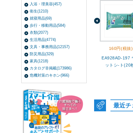
入浴・理美容(457)
衛生(1210)
就寝用品(69)
歩行・移動用品(584)
衣類(2077)
生活用品(4774)
文具・事務用品(12157)
160円(税抜)
防災用品(329)
EA928AD-197
家具(1218)
ットシ-ト(20
カタログ非掲載(173986)
危機対策のキホン(966)
最近チ