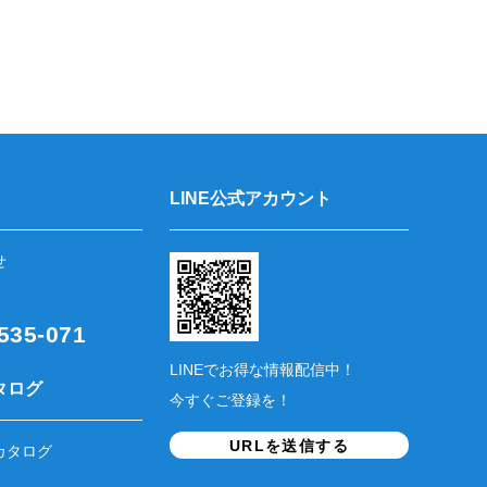
LINE公式アカウント
せ
35-071
LINEでお得な情報配信中！
タログ
今すぐご登録を！
URLを送信する
カタログ