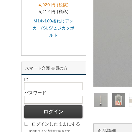
4,920 円 (税抜)
5,540 円 (税抜)
5,412 円 (税込)
6,094 円 (税込)
M14x100雄ねじアン
頭255g リベットハ
カー(SUS/ヒジカタボ
マー
ルト
スマート介護 会員の方
ID
パスワード
ログインしたままにする
商品詳細
（次回ログイン済状態で開きます）