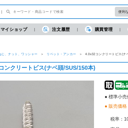
便利
マイショップ
注文履歴
購買管理
ねじ、ナット、ワッシャー
リベット・アンカー
4.0x32コンクリートビス(ナ
32コンクリートビス(ナベ頭/SUS/150本)
● 標準小
● 販売価格
税率：
1