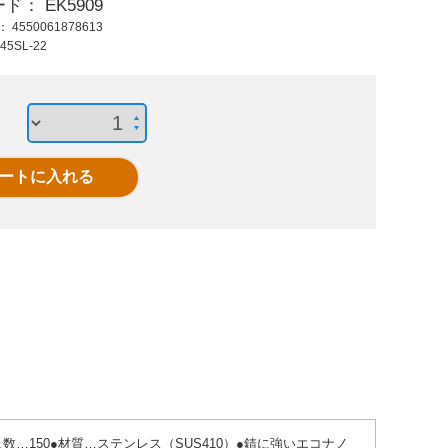
ード：
EK5909
550 円 (税抜)
550 円 (税抜)
1,80
ド：
4550061878613
605 円 (税込)
605 円 (税込)
1,98
45SL-22
6.0x 50mm 雄ねじア
EA527BS-66 8.0-9.5
EA9
ンカー(10本/Tタイ
ブラインドリベット
6x40
プ)
x40
ALC
.5●入数…150●材質…ステンレス（SUS410）●錆に強いエコナノ