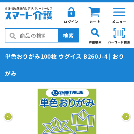
ログイン
カート
メニュー
検索
詳細検索
バーコード検索
単色おりがみ100枚 ウグイス B260J-4 | おり
がみ
<
>