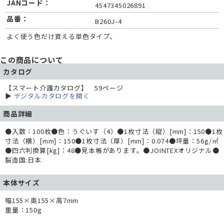
JANコード：
4547345026891
品番：
B260J-4
よく使う色だけ買える単色タイプ。
この商品について
カタログ
【スマート介護カタログ】 59ページ
▶
デジタルカタログを開く
商品詳細
●入数：100枚●色：うぐいす（4）●1枚寸法（縦）[mm]：150●1枚
寸法（横）[mm]：150●1枚寸法（厚）[mm]：0.074●坪量：56g/㎡
●四六判換算[kg]：48●見本帳があります。●JOINTEXオリジナル●
製造国:日本
本体サイズ
幅155×奥155×高7mm
重量：150g