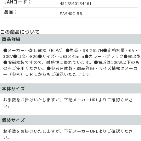
JANコード：
4518340134461
品番：
EA940C-58
この商品について
商品詳細
●メーカー…朝日電器（ELPA）●型番…SB-2617H●定格容量…6A・
300V●口金…E26●サイズ…φ63×45mm●カラー…ブラック●露出型
●陶磁器製ですので、耐熱性に優れています。●電球は100W以下のも
のをご使用ください。●参考在庫数・商品詳細・サイズ情報はメーカ
ー（参考）ＵＲＬからもご確認いただけます。
本体サイズ
お手数をお掛けいたしますが、下記メーカーURLよりご確認くださ
い。
個装サイズ
お手数をお掛けいたしますが、下記メーカーURLよりご確認くださ
い。