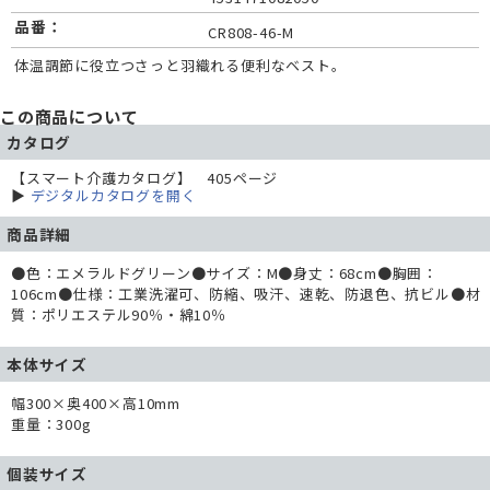
品番：
CR808-46-M
体温調節に役立つさっと羽織れる便利なベスト。
この商品について
カタログ
【スマート介護カタログ】 405ページ
▶
デジタルカタログを開く
商品詳細
●色：エメラルドグリーン●サイズ：M●身丈：68cm●胸囲：
106cm●仕様：工業洗濯可、防縮、吸汗、速乾、防退色、抗ビル●材
質：ポリエステル90％・綿10％
本体サイズ
幅300×奥400×高10mm
重量：300g
個装サイズ