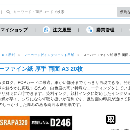
便利
マイショップ
注文履歴
購買管理
ＯＡ用紙
ノーカット版インクジェット用紙
スーパーファイン紙 厚手 両面 A3
ファイン紙 厚手 両面 A3 20枚
カタログ、POPカードに最適。細かい部分までくっきり再現できる、発
像を鮮やかに再現するため、白色度の高い特殊なコーティングをしてい
キリ鮮明に印字できます。染料インク、顔料インクに対応したインクジ
乾燥が早く、シワにならず取り扱いが便利です。反対面の印刷が透けて
mmのしっかりした厚みのある両面印刷用紙です。