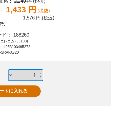
売価格：
2,240 円
(税抜)
2,800 円 (税抜)
800 円 (税抜)
891
1,433 円
：
(税抜)
3,080 円 (税込)
880 円 (税込)
980
1,576
円 (税込)
写真用光沢紙 厚手
スーパーファイン紙
ビジネ
0%
A3 20枚 EJK-
厚手 両面 A4 20枚
薄手 片面
ード：
188260
HQA320
：
エレコム (53103)
ド：
4953103495272
-SRAPA320