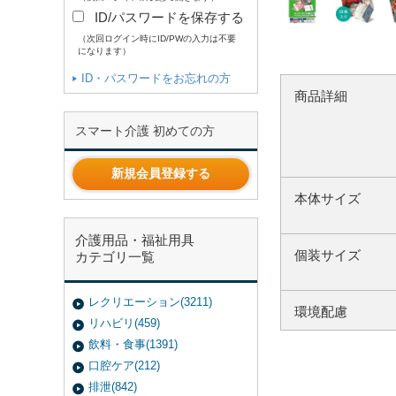
ID/パスワードを保存する
（次回ログイン時にID/PWの入力は不要
になります）
ID・パスワードをお忘れの方
商品詳細
スマート介護 初めての方
新規会員登録する
本体サイズ
介護用品・福祉用具
個装サイズ
カテゴリ一覧
レクリエーション(3211)
環境配慮
リハビリ(459)
飲料・食事(1391)
口腔ケア(212)
排泄(842)