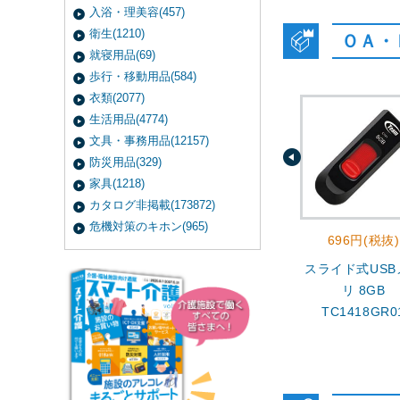
入浴・理美容(457)
衛生(1210)
ＯＡ・
就寝用品(69)
歩行・移動用品(584)
衣類(2077)
生活用品(4774)
文具・事務用品(12157)
防災用品(329)
家具(1218)
カタログ非掲載(173872)
危機対策のキホン(965)
696円(税抜)
スライド式USB
リ 8GB
TC1418GR0