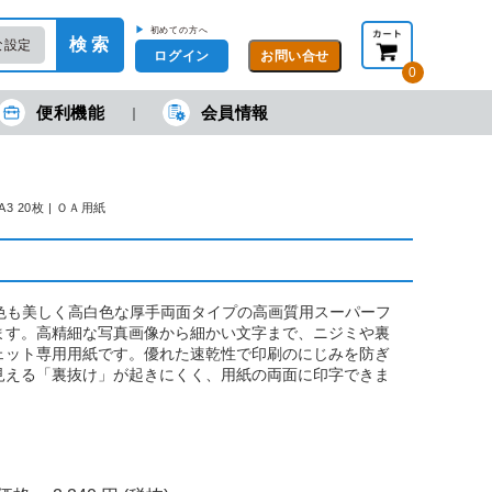
▶
初めての方へ
検 索
な設定
ログイン
0
便利機能
会員情報
現在の金額合計：
円
円
(税抜)
(税込)
カートを見る・注文する
 20枚 | ＯＡ用紙
色も美しく高白色な厚手両面タイプの高画質用スーパーフ
ます。高精細な写真画像から細かい文字まで、ニジミや裏
ェット専用用紙です。優れた速乾性で印刷のにじみを防ぎ
見える「裏抜け」が起きにくく、用紙の両面に印字できま