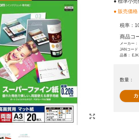
● 標準小
1,073 円 (税抜)
2,550 円 (税抜)
● 販売価格
1,180 円 (税込)
2,805 円 (税込)
ア
写真用アートペーパ
写真仕上光沢プレミ
税率：
1
ー 葉書 30枚 EJK-
アムA4 WPA450PRM
商品コ
QMH30
50枚
メーカー
JANコー
品番：
EJK
数量：