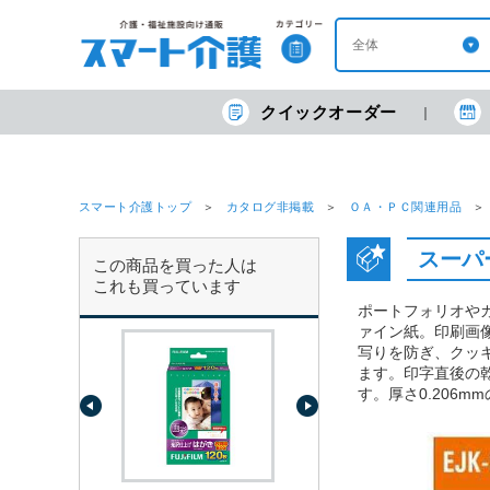
クイックオーダー
スマート介護トップ
カタログ非掲載
ＯＡ・ＰＣ関連用品
スーパー
この商品を買った人は
これも買っています
ポートフォリオや
ァイン紙。印刷画
写りを防ぎ、クッ
ます。印字直後の
す。厚さ0.206