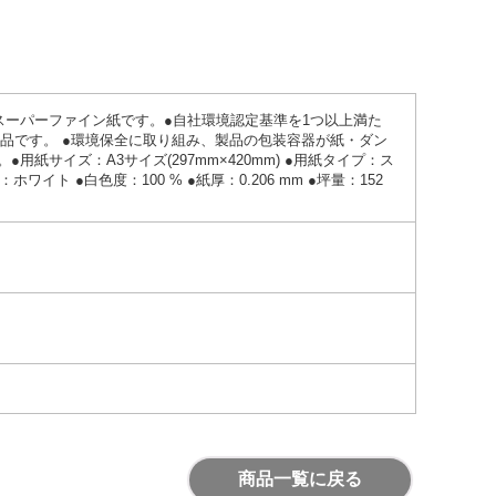
スーパーファイン紙です。●自社環境認定基準を1つ以上満た
した製品です。 ●環境保全に取り組み、製品の包装容器が紙・ダン
紙サイズ：A3サイズ(297mm×420mm) ●用紙タイプ：ス
ワイト ●白色度：100 % ●紙厚：0.206 mm ●坪量：152
商品一覧に戻る