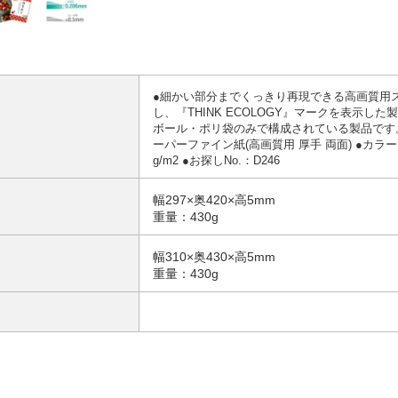
●細かい部分までくっきり再現できる高画質用
し、『THINK ECOLOGY』マークを表示
ボール・ポリ袋のみで構成されている製品です。●用
ーパーファイン紙(高画質用 厚手 両面) ●カラー：ホ
g/m2 ●お探しNo.：D246
幅297×奥420×高5mm
重量：430g
幅310×奥430×高5mm
重量：430g