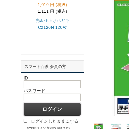
1,010 円 (税抜)
618 円 (税抜)
1,111 円 (税込)
679 円 (税込)
光沢仕上げハガキ
布用なまえラベル 
C2120N 120枚
イロン接着 EJP-
CTPL1
スマート介護 会員の方
ID
パスワード
ログインしたままにする
（次回ログイン済状態で開きます）