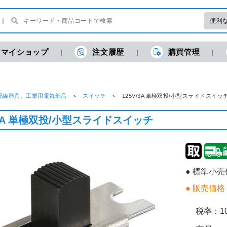
便利
マイショップ
注文履歴
購買管理
配線器具、工業用電気部品
スイッチ
125V/3A 単極双投/小型スライドスイ
/3A 単極双投/小型スライドスイッチ
● 標準小
● 販売価格
税率：
1