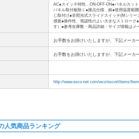
AC●スイッチ特性…ON-OFF-ON●パネルカット(mm
パネル取付板除く●接点仕様…銀●使用温度範囲
じ取付け●非照光式スライドスイッチ(Mシリー
感覚●操作性、視認性のよい大きなストローク●UL
す）●参考在庫数・商品詳細・サイズ情報はメ
お手数をお掛けいたしますが、下記メーカー
お手数をお掛けいたしますが、下記メーカー
http://www.esco-net.com/wcs/escort/items/It
の人気商品ランキング