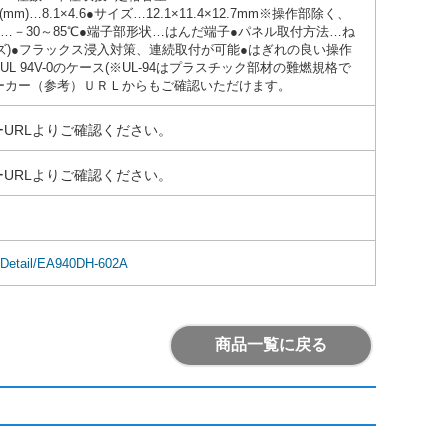
)…8.1×4.6●サイズ…12.1×11.4×12.7mm※操作部除く、
…－30～85℃●端子部形状…はんだ端子●パネル取付方法…ね
ズ)●フラックス浸入対策、連続取付が可能●はぎれの良い操作
 94V-0のケース(※UL-94はプラスチック部材の難燃規格で
ーカー（参考）ＵＲＬからもご確認いただけます。
URLよりご確認ください。
URLよりご確認ください。
emDetail/EA940DH-602A
商品一覧に戻る