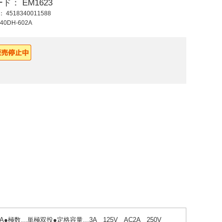
ード：
EM1623
3,650 円 (税抜)
1,030 円 (税抜)
940
ド：
4518340011588
4,015 円 (税込)
1,133 円 (税込)
1,03
40DH-602A
EA940D-27 押ボタン
125V/3A押しボタン
125V
スイッチ大型フル/緑
スイッチ(単極双投/小
グルス
型
A●極数…単極双投●定格容量…3A 125V AC2A 250V