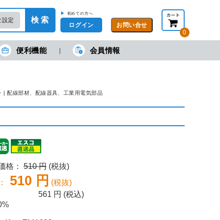
▶
初めての方へ
検 索
な設定
ログイン
0
便利機能
会員情報
現在の金額合計：
円
円
(税抜)
(税込)
カートを見る・注文する
ッチ | 配線部材、配線器具、工業用電気部品
売価格：
510 円
(税抜)
510 円
：
(税抜)
561
円 (税込)
0%