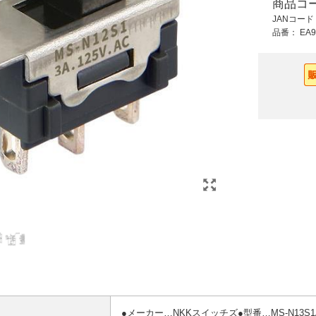
商品コ
1,330 円 (税抜)
765 円 (税抜)
JANコー
1,463 円 (税込)
841 円 (税込)
品番：
EA9
EA940DH-481 15A
EA940D-91
ン
単投ロッカ-スイッチ
22/25mm押シボタン
防水型
スイッチ赤
●メーカー…NKKスイッチズ●型番…MS-N13S1