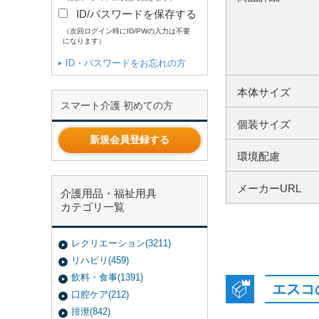
ID/パスワードを保存する
（次回ログイン時にID/PWの入力は不要
になります）
ID・パスワードをお忘れの方
本体サイズ
スマート介護 初めての方
個装サイズ
新規会員登録する
環境配慮
メーカーURL
介護用品・福祉用具
カテゴリ一覧
レクリエーション(3211)
リハビリ(459)
飲料・食事(1391)
エスコ
口腔ケア(212)
排泄(842)