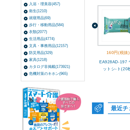
入浴・理美容(457)
衛生(1210)
就寝用品(69)
歩行・移動用品(584)
衣類(2077)
生活用品(4774)
文具・事務用品(12157)
160円(税抜)
防災用品(329)
家具(1218)
EA928AD-197
カタログ非掲載(173921)
ットシ-ト(20
危機対策のキホン(965)
最近チ