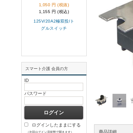
1,050 円 (税抜)
6,890 円 (税抜)
1,155 円 (税込)
7,579 円 (税込)
125V/20A2極双投/ト
EA940DA-70A
グルスイッチ
AC200V 押シボタ
スイッチ/黄
スマート介護 会員の方
ID
パスワード
ログインしたままにする
商品詳細
（次回ログイン済状態で開きます）