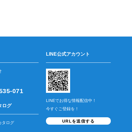
LINE公式アカウント
せ
35-071
LINEでお得な情報配信中！
タログ
今すぐご登録を！
URLを送信する
カタログ