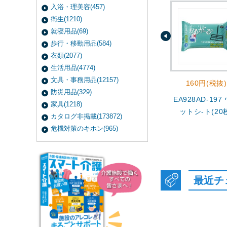
入浴・理美容(457)
衛生(1210)
就寝用品(69)
歩行・移動用品(584)
衣類(2077)
生活用品(4774)
文具・事務用品(12157)
160円(税抜)
防災用品(329)
EA928AD-197
家具(1218)
ットシ-ト(20
カタログ非掲載(173872)
危機対策のキホン(965)
最近チ