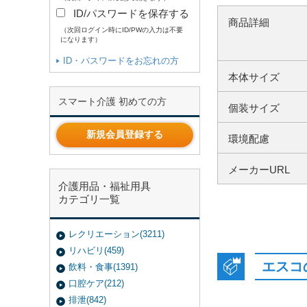
ID/パスワードを保存する
商品詳細
（次回ログイン時にID/PWの入力は不要
になります）
ID・パスワードをお忘れの方
本体サイズ
スマート介護 初めての方
個装サイズ
新規会員登録する
環境配慮
メーカーURL
介護用品・福祉用具
カテゴリ一覧
レクリエーション(3211)
リハビリ(459)
エスコ
飲料・食事(1391)
口腔ケア(212)
排泄(842)