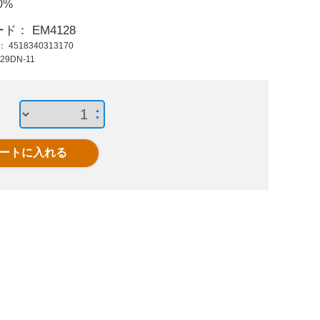
0%
88,700 円 (税抜)
6,400 円 (税抜)
24,8
97,570 円 (税込)
7,040 円 (税込)
27,2
ード：
EM4128
ド：
4518340313170
3048x57x35mmスピ
連結アダプター
EA929
29DN-11
ルバーム(油･液体用)
(EA929DX-81用)
マット(水