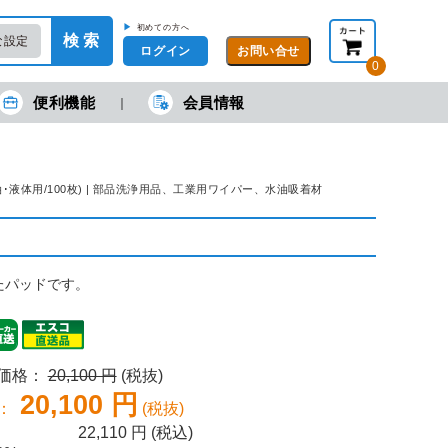
▶
初めての方へ
検 索
な設定
ログイン
0
便利機能
会員情報
現在の金額合計：
円
円
(税抜)
(税込)
カートを見る・注文する
(油･液体用/100枚) | 部品洗浄用品、工業用ワイパー、水油吸着材
たパッドです。
売価格：
20,100 円
(税抜)
20,100 円
：
(税抜)
22,110
円 (税込)