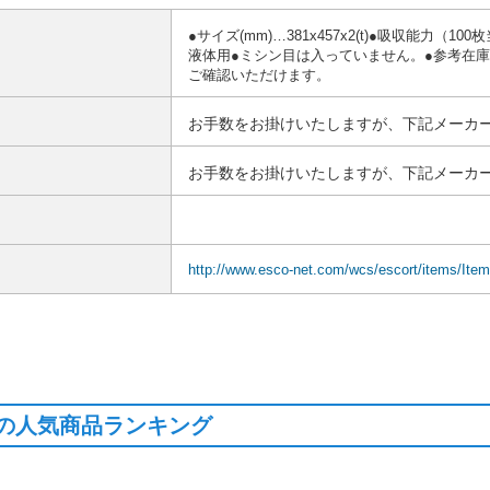
●サイズ(mm)…381x457x2(t)●吸収能力（
液体用●ミシン目は入っていません。●参考在
ご確認いただけます。
お手数をお掛けいたしますが、下記メーカー
お手数をお掛けいたしますが、下記メーカー
http://www.esco-net.com/wcs/escort/items/Ite
の人気商品ランキング