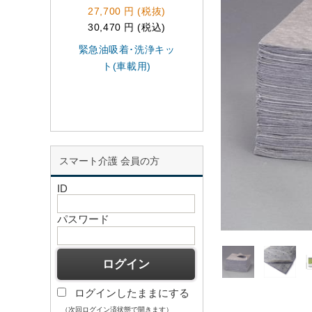
27,700 円 (税抜)
34,300 円 (税抜)
30,470 円 (税込)
37,730 円 (税込)
緊急油吸着･洗浄キッ
EA929DE-4
ト(車載用)
410x510x4mm油
着マット(水分離
スマート介護 会員の方
ID
パスワード
ログインしたままにする
（次回ログイン済状態で開きます）