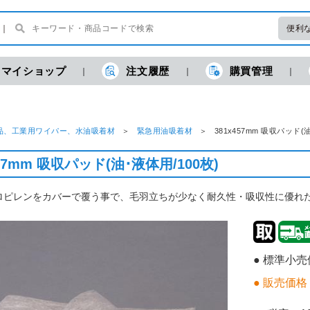
便利
マイショップ
注文履歴
購買管理
品、工業用ワイパー、水油吸着材
緊急用油吸着材
381x457mm 吸収パッド
457mm 吸収パッド(油･液体用/100枚)
ロピレンをカバーで覆う事で、毛羽立ちが少なく耐久性・吸収性に優れ
● 標準小
● 販売価格