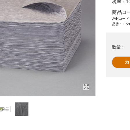
税率：
1
95,100 円 (税抜)
21,000 円 (税抜)
104,610 円 (税込)
23,100 円 (税込)
商品コ
JANコー
吸収材キット(液体･
EA929DC-100
品番：
EA9
吸
危険物用)
380x480x2吸収パッ
ド油･液体用
数量：