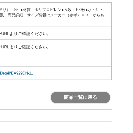
100枚当り）…85L●材質…ポリプロピレン●入数…100枚●水・油・
庫数・商品詳細・サイズ情報はメーカー（参考）ＵＲＬからも
URLよりご確認ください。
URLよりご確認ください。
mDetail/EA929DN-11
商品一覧に戻る