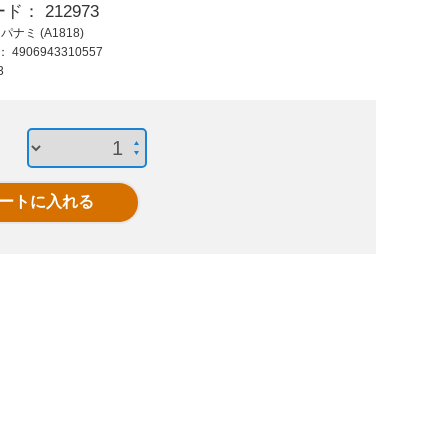
ード：
212973
1,542 円 (税抜)
3,800 円 (税抜)
1,76
：
パナミ (A1818)
1,696 円 (税込)
4,180 円 (税込)
1,93
ド：
4906943310557
ホワイパースライド
尾骨を浮かすシート
一目刺
3
交換10個 5mm BL
クッション 赤
ー 