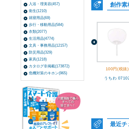
創作素
入浴・理美容(457)
衛生(1210)
就寝用品(69)
歩行・移動用品(584)
衣類(2077)
生活用品(4774)
文具・事務用品(12157)
防災用品(329)
家具(1218)
カタログ非掲載(173872)
100円(税抜)
危機対策のキホン(965)
うちわ 0710
最近チ