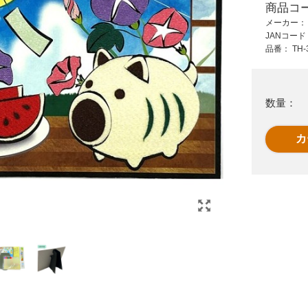
商品コ
8,510 円 (税抜)
291 円 (税抜)
メーカー
9,361 円 (税込)
320 円 (税込)
JANコー
先
ハビナーストイレに
ホワイパースライド
品番：
TH-
流せるおしりふき厚
本体5mm BL
24P
数量：