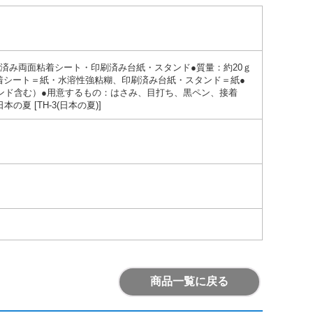
済み両面粘着シート・印刷済み台紙・スタンド●質量：約20ｇ
着シート＝紙・水溶性強粘糊、印刷済み台紙・スタンド＝紙●
（スタンド含む）●用意するもの：はさみ、目打ち、黒ペン、接着
夏 [TH-3(日本の夏)]
商品一覧に戻る