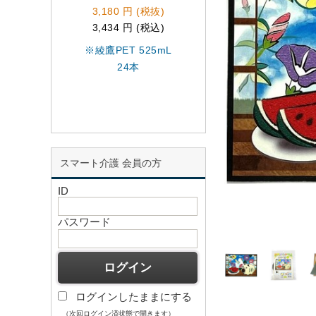
3,180 円 (税抜)
829 円 (税抜)
3,434 円 (税込)
911 円 (税込)
※綾鷹PET 525mL
つづりひも ウルシ
24本
100本 B197J
スマート介護 会員の方
ID
パスワード
ログインしたままにする
（次回ログイン済状態で開きます）