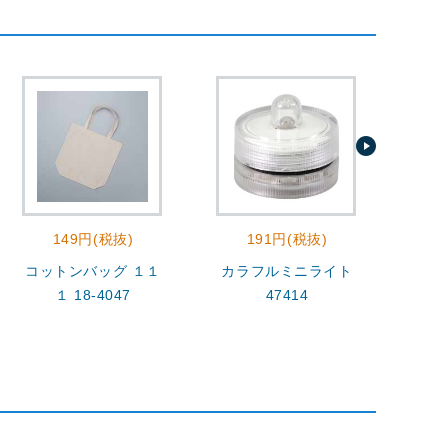
149円(税抜)
191円(税抜)
コットンバッグ １１
カラフルミニライト
コッ
１ 18-4047
47414