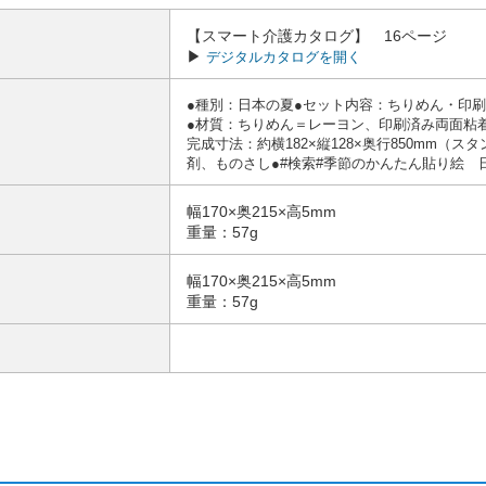
【スマート介護カタログ】 16ページ
▶
デジタルカタログを開く
●種別：日本の夏●セット内容：ちりめん・印刷
●材質：ちりめん＝レーヨン、印刷済み両面粘
完成寸法：約横182×縦128×奥行850mm
剤、ものさし●#検索#季節のかんたん貼り絵 日本の
幅170×奥215×高5mm
重量：57g
幅170×奥215×高5mm
重量：57g