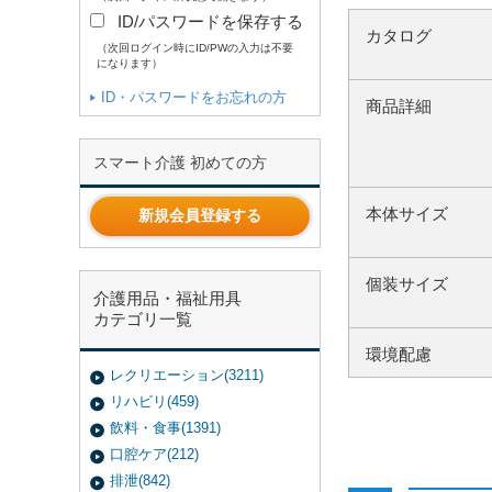
ID/パスワードを保存する
カタログ
（次回ログイン時にID/PWの入力は不要
になります）
ID・パスワードをお忘れの方
商品詳細
スマート介護 初めての方
本体サイズ
新規会員登録する
個装サイズ
介護用品・福祉用具
カテゴリ一覧
環境配慮
レクリエーション(3211)
リハビリ(459)
飲料・食事(1391)
口腔ケア(212)
排泄(842)