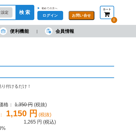
▶
初めての方へ
検 索
な設定
ログイン
0
便利機能
会員情報
現在の金額合計：
円
円
(税抜)
(税込)
カートを見る・注文する
貼り付けるだけ！
売価格：
1,350 円
(税抜)
1,150 円
：
(税抜)
1,265
円 (税込)
0%