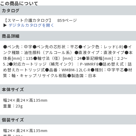
この商品について
カタログ
【スマート介護カタログ】 859ページ
▶
デジタルカタログを開く
商品詳細
●ペン先：中字●ペン先の芯形状：平芯●インク色：レッド(-R)●イ
ンク種類：油性顔料（アルコール系）●直液タイプ：直液タイプ●本
体長[mm]：135●軸寸法（径）[mm]：24●筆記線幅[mm]：2.2～
5.2●対応カートリッジ（補充インク）：P-WMRF8●詰め替え式：詰
め替えカートリッジ式●品番：WMBM-12LC-R●種別：中字平芯●材
質：軸・キャップ:リサイクル樹脂●製造国：日本
本体サイズ
幅24×奥24×高135mm
重量：23g
個装サイズ
幅24×奥24×高135mm