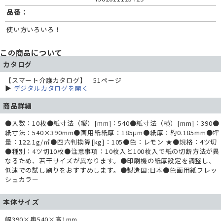
品番：
使い方いろいろ！
この商品について
カタログ
【スマート介護カタログ】 51ページ
▶
デジタルカタログを開く
商品詳細
●入数：10枚●紙寸法（縦）[mm]：540●紙寸法（横）[mm]：390●
紙寸法：540×390mm●画用紙紙厚：185μm●紙厚：約0.185mm●坪
量：122.1g/㎡●四六判換算[kg]：105●色：レモン ★●規格：4ツ切
●種別：4ツ切10枚●注意事項：10枚入と100枚入で紙の切断方法が異
なるため、若干サイズが異なります。●印刷機の紙厚設定を調整し、
低速での試し刷りをおすすめします。●製造国:日本●色画用紙フレッ
シュカラー
本体サイズ
幅390×奥540×高1mm