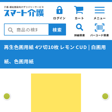
ログイン
カート
メニュー
検索
詳細検索
バーコード検索
再生色画用紙 4ツ切10枚 レモン CUD | 白画用
紙、色画用紙